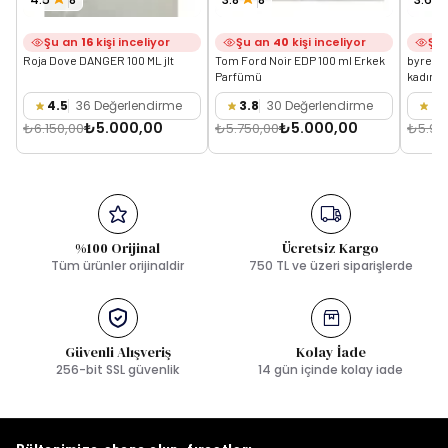
Şu an
16
kişi inceliyor
Şu an
40
kişi inceliyor
Şu
Roja Dove DANGER 100 ML jlt
Tom Ford Noir EDP 100 ml Erkek 
byredo 
Parfümü
kadın p
4.5
36 Değerlendirme
3.8
30 Değerlendirme
3.
₺5.000,00
₺5.000,00
₺6.150,00
₺5.750,00
₺5.95
%100 Orijinal
Ücretsiz Kargo
Tüm ürünler orijinaldir
750 TL ve üzeri siparişlerde
Güvenli Alışveriş
Kolay İade
256-bit SSL güvenlik
14 gün içinde kolay iade