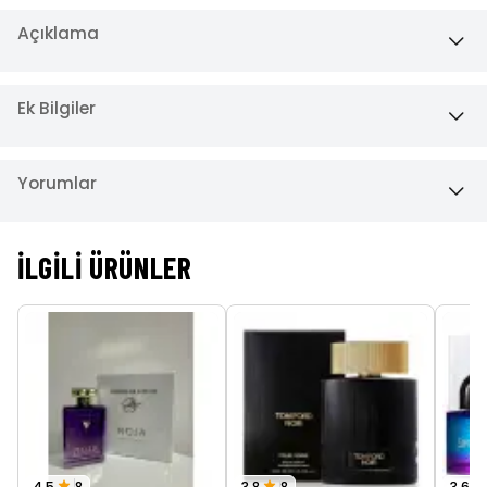
Açıklama
Ek Bilgiler
Yorumlar
İLGILI ÜRÜNLER
4.5
8
3.8
8
3.6