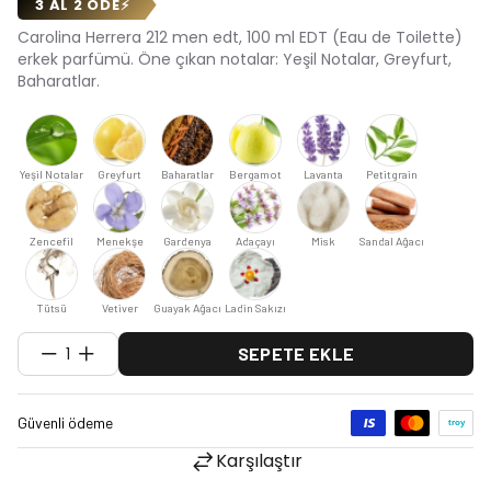
3 AL 2 ÖDE
⚡
Carolina Herrera 212 men edt, 100 ml EDT (Eau de Toilette)
erkek parfümü. Öne çıkan notalar: Yeşil Notalar, Greyfurt,
Baharatlar.
Yeşil Notalar
Greyfurt
Baharatlar
Bergamot
Lavanta
Petitgrain
Zencefil
Menekşe
Gardenya
Adaçayı
Misk
Sandal Ağacı
Tütsü
Vetiver
Guayak Ağacı
Ladin Sakızı
1
SEPETE EKLE
Karşılaştır