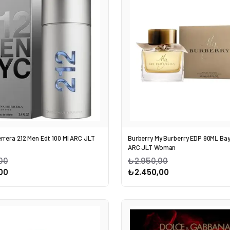
errera 212 Men Edt 100 Ml ARC JLT
Burberry My Burberry EDP 90ML Ba
ARC JLT Woman
00
₺2.950,00
00
₺2.450,00