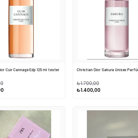
ior Cuir Cannage Edp 125 ml tester
Christian Dior Sakura Unisex Parf
00
₺1.700,00
00
₺1.400,00