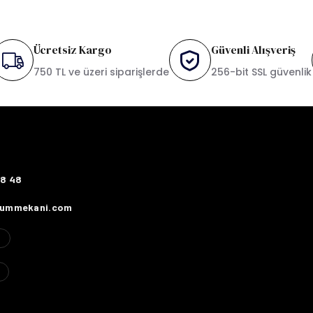
Ücretsiz Kargo
Güvenli Alışveriş
750 TL ve üzeri siparişlerde
256-bit SSL güvenlik
78 48
fummekani.com