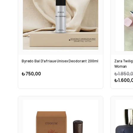
Byredo Bal D'afriaue Unisex Deodorant 200ml
Zara Twili
Woman
₺750,00
₺1.850,
₺1.600,