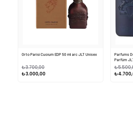
Orto Parisi Cuoium EDP 50 ml arc JLT Unisex
Parfums De
Parfüm JL
₺3.700,00
₺5.500,
₺3.000,00
₺4.700,