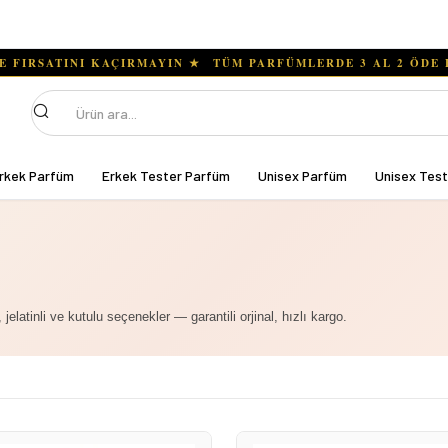
Ara
rkek Parfüm
Erkek Tester Parfüm
Unisex Parfüm
Unisex Tes
 jelatinli ve kutulu seçenekler — garantili orjinal, hızlı kargo.