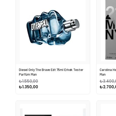
Diesel Only The Brave Edt 75ml Erkek Tester
Carolina H
Parfüm Man
Man
₺1.550,00
₺3.400,
₺1.350,00
₺2.700,