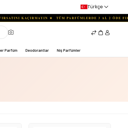
Türkçe
ter Parfüm
Deodorantlar
Niş Parfümler