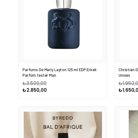
Parfums De Marly Layton 125 ml EDP Erkek
Christian D
Parfüm tester Man
Unisex
₺3.500,00
₺1.950,
₺2.850,00
₺1.650,