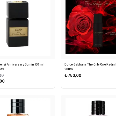
renzi Anniversary Gumin 100 ml
Dolce Gabbana The Only One Kadın
sex
200ml
00
₺750,00
00