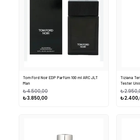
Tom Ford Noir EDP Parfüm 100 ml ARC JLT
Tiziana Te
Man
Tester Uni
₺4.500,00
₺2.950,
₺3.850,00
₺2.400,