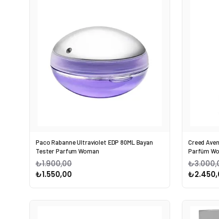
Paco Rabanne Ultraviolet EDP 80ML Bayan
Creed Aven
Tester Parfum Woman
Parfüm W
₺1.900,00
₺3.000,
₺1.550,00
₺2.450,