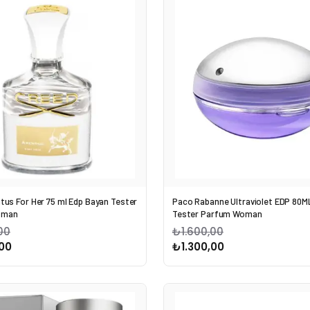
tus For Her 75 ml Edp Bayan Tester
Paco Rabanne Ultraviolet EDP 80M
oman
Tester Parfum Woman
00
₺1.600,00
00
₺1.300,00