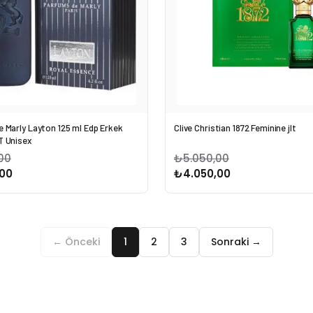
 Marly Layton 125 ml Edp Erkek
Clive Christian 1872 Feminine jlt
T Unisex
00
₺5.050,00
00
₺4.050,00
← Önceki
1
2
3
Sonraki →