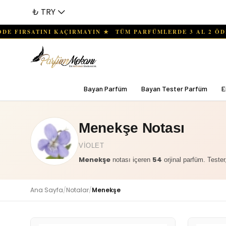
₺ TRY
Bayan Parfüm
Bayan Tester Parfüm
E
Menekşe Notası
VIOLET
Menekşe
54
notası içeren
orjinal parfüm. Tester,
Ana Sayfa
/
Notalar
/
Menekşe