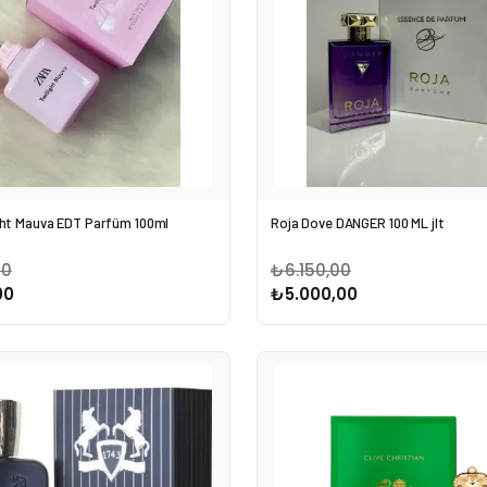
ght Mauva EDT Parfüm 100ml
Roja Dove DANGER 100 ML jlt
00
₺6.150,00
00
₺5.000,00