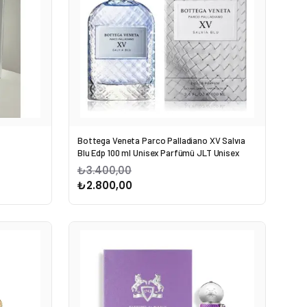
Bottega Veneta Parco Palladiano XV Salvıa
Blu Edp 100 ml Unisex Parfümü JLT Unisex
₺3.400,00
₺2.800,00