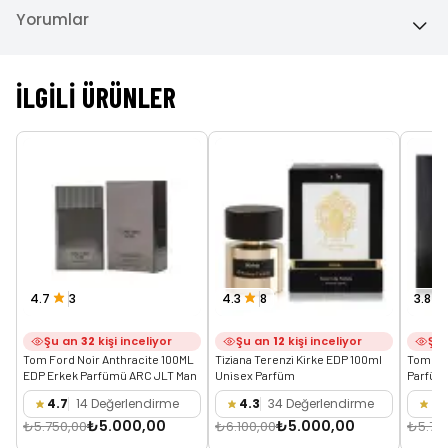
Yorumlar
İLGILI ÜRÜNLER
4.7
3
4.3
8
3.8
Şu an
32
kişi inceliyor
Şu an
12
kişi inceliyor
Şu
Tom Ford Noir Anthracite 100ML 
Tiziana Terenzi Kirke EDP 100ml 
Tom For
EDP Erkek Parfümü ARC JLT Man
Unisex Parfüm
Parfüm
4.7
14 Değerlendirme
4.3
34 Değerlendirme
3.
₺5.000,00
₺5.000,00
₺5.750,00
₺6.100,00
₺5.75