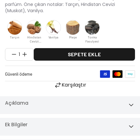
parfüm. Öne çıkan notalar: Tarçın, Hindistan Cevizi
(Muskat), Vanilya.
Tarçın
Hindistan
Vanilya
Meşe
Tonka
Cevizi
Fasulyesi
(Muskat)
1
SEPETE EKLE
Karşılaştır
Açıklama
Ek Bilgiler