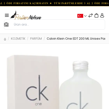
Ara
KOZMETİK
PARFÜM
Calvin Klein One EDT 200 ML Unisex Parf