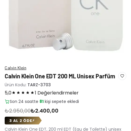
Calvin Klein
Calvin Klein One EDT 200 ML Unisex Parfüm
Ürün Kodu:
TARZ-3703
5,0
1 Değerlendirmeler
Son 24 saatte
22
adet satıldı
₺2.950,00
₺2.400,00
3 AL 2 ÖDE
⚡
Calvin Klein One EDT, 200 ml EDT (Eau de Toilette) unisex