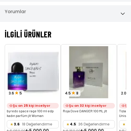
Yorumlar
İLGILI ÜRÜNLER
3.6
5
4.5
8
2.0
Şu an
25
kişi inceliyor
Şu an
32
kişi inceliyor
Şu
byredo space rage 100 ml edp 
Roja Dove DANGER 100 ML jlt
Tiziana
kadın parfüm jlt Woman
Unisex
3.6
18 Değerlendirme
4.5
36 Değerlendirme
2.
₺5.000,00
₺5.000,00
₺5.950,00
₺6.150,00
₺5.75