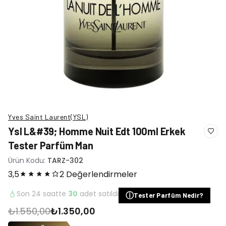
Yves Saint Laurent(YSL)
Ysl L&#39; Homme Nuit Edt 100ml Erkek
Tester Parfüm Man
Ürün Kodu:
TARZ-302
3,5
2 Değerlendirmeler
Son 24 saatte
30
adet satıldı
ⓘ
Tester Parfüm Nedir?
₺1.550,00
₺1.350,00