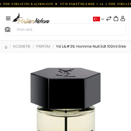
Ara
KOZMETİK
PARFÜM
Ysl L&#39; Homme Nuit Edt 100ml Erkek 