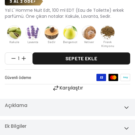
3 AL 2 ÖDE
⚡
Ysl L' Homme Nuit Edt, 100 ml EDT (Eau de Toilette) erkek
parfümü. Öne çıkan notalar: Kakule, Lavanta, Sedir.
Kakule
Lavanta
Sedir
Bergamot
Vetiver
Frenk
Kimyonu
1
SEPETE EKLE
Karşılaştır
Açıklama
Ek Bilgiler