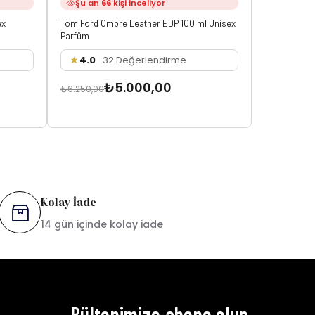
Şu an
66
kişi inceliyor
Şu an
3
ex
Tom Ford Ombre Leather EDP 100 ml Unisex
Tom Ford No
Parfüm
4.0
32 Değerlendirme
3.8
3
₺5.000,00
₺6.250,00
₺5.750,00
Kolay İade
14 gün içinde kolay iade
Bültenimize abone olun,