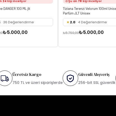
an
24
kişi inceliyor
Şu an
78
kişi inceliyor
ve DANGER 100 ML jlt
Tiziana Terenzi Velorum 100ml Unis
Parfüm JLT Unisex
5
36 Değerlendirme
2.0
4 Değerlendirme
₺5.000,00
₺5.000,00
00
₺5.750,00
Ücretsiz Kargo
Güvenli Alışveriş
750 TL ve üzeri siparişlerde
256-bit SSL güvenlik