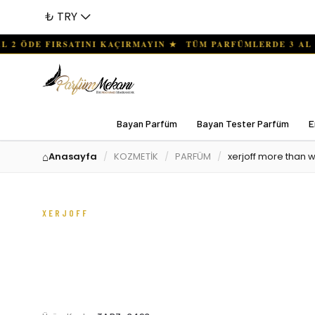
₺ TRY
Bayan Parfüm
Bayan Tester Parfüm
E
Anasayfa
KOZMETİK
PARFÜM
xerjoff more than w
XERJOFF