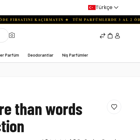
Türkçe
ter Parfüm
Deodorantlar
Niş Parfümler
re than words
ction