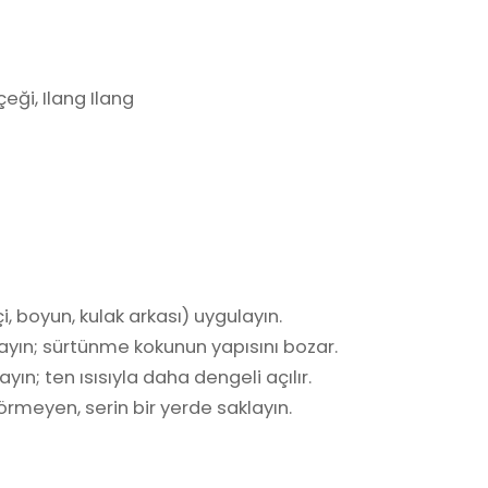
eği, Ilang Ilang
i, boyun, kulak arkası) uygulayın.
ayın; sürtünme kokunun yapısını bozar.
yın; ten ısısıyla daha dengeli açılır.
rmeyen, serin bir yerde saklayın.