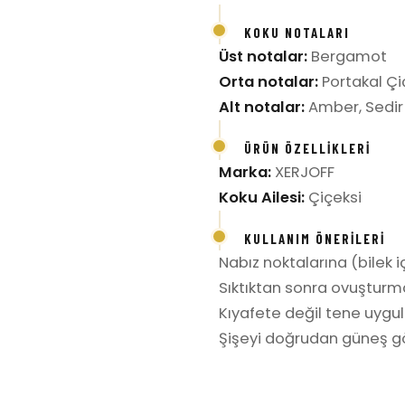
KOKU NOTALARI
Üst notalar:
Bergamot
Orta notalar:
Portakal Çiç
Alt notalar:
Amber, Sedir
ÜRÜN ÖZELLIKLERI
Marka:
XERJOFF
Koku Ailesi:
Çiçeksi
KULLANIM ÖNERILERI
Nabız noktalarına (bilek iç
Sıktıktan sonra ovuşturm
Kıyafete değil tene uygula
Şişeyi doğrudan güneş gö