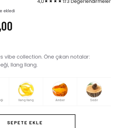
4,0
3 Değerlendirmeler
ı
,00
 vibe collection. Öne çıkan notalar:
ği, Ilang Ilang.
eği
Ilang Ilang
Amber
Sedir
SEPETE EKLE