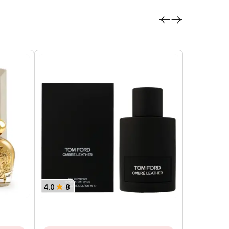
4.0
8
3.8
8