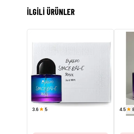
İLGILI ÜRÜNLER
3.6
5
4.5