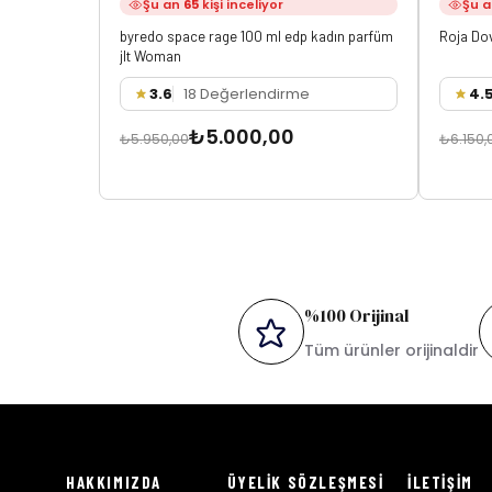
Şu an
65
kişi inceliyor
Şu 
byredo space rage 100 ml edp kadın parfüm
Roja Do
jlt Woman
3.6
18 Değerlendirme
4.
₺5.000,00
₺5.950,00
₺6.150,
%100 Orijinal
Tüm ürünler orijinaldir