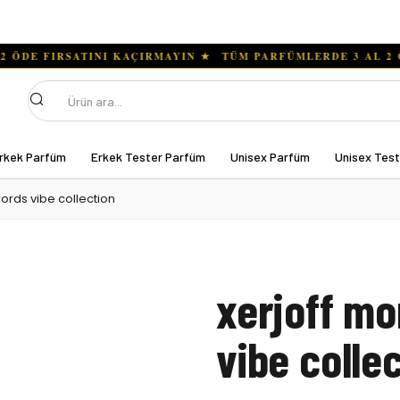
Ara
rkek Parfüm
Erkek Tester Parfüm
Unisex Parfüm
Unisex Tes
ords vibe collection
xerjoff mo
vibe colle