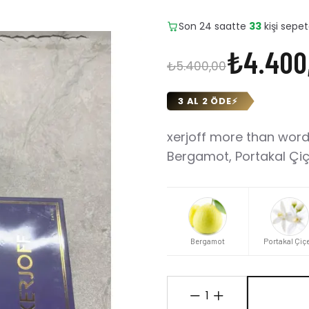
Son 24 saatte
7
adet satıld
₺4.400
₺5.400,00
3 AL 2 ÖDE
⚡
xerjoff more than words
Bergamot, Portakal Çiçe
Bergamot
Portakal Çiç
1