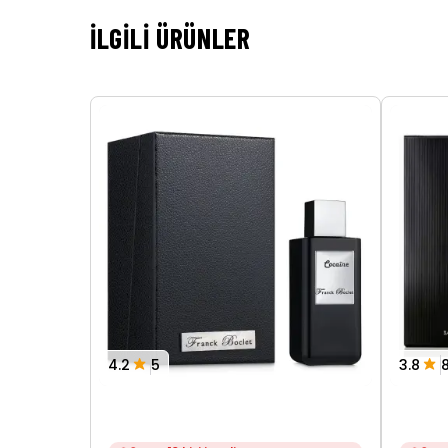
İLGILI ÜRÜNLER
4.2
5
3.8