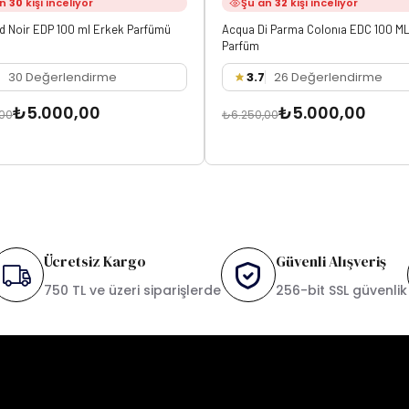
an
30
kişi inceliyor
Şu an
32
kişi inceliyor
d Noir EDP 100 ml Erkek Parfümü
Acqua Di Parma Colonıa EDC 100 ML
Parfüm
30 Değerlendirme
3.7
26 Değerlendirme
₺5.000,00
₺5.000,00
,00
₺6.250,00
Ücretsiz Kargo
Güvenli Alışveriş
750 TL ve üzeri siparişlerde
256-bit SSL güvenlik