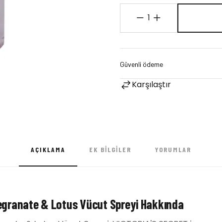
1
Karşılaştır
AÇIKLAMA
EK BILGILER
YORUMLAR
egranate & Lotus Vücut Spreyi Hakkında