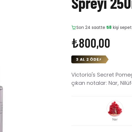
Spreyi 25
Son 24 saatte
13
adet satıl
₺800,00
3 AL 2 ÖDE
⚡
Victoria's Secret Pome
çıkan notalar: Nar, Nilüf
Nar