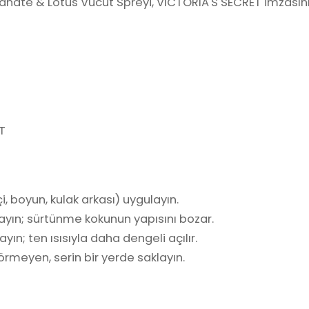
anate & Lotus Vücut Spreyi, VICTORIA'S SECRET imzasın
T
i, boyun, kulak arkası) uygulayın.
ayın; sürtünme kokunun yapısını bozar.
yın; ten ısısıyla daha dengeli açılır.
rmeyen, serin bir yerde saklayın.