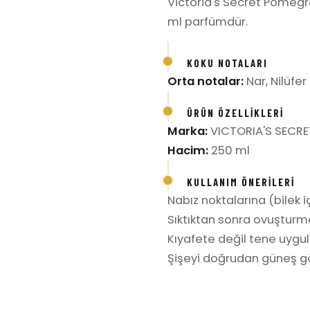
Victoria's Secret Pomegr
ml parfümdür.
KOKU NOTALARI
Orta notalar:
Nar, Nilüfer
ÜRÜN ÖZELLIKLERI
Marka:
VICTORIA'S SECRE
Hacim:
250 ml
KULLANIM ÖNERILERI
Nabız noktalarına (bilek iç
Sıktıktan sonra ovuşturm
Kıyafete değil tene uygula
Şişeyi doğrudan güneş gö