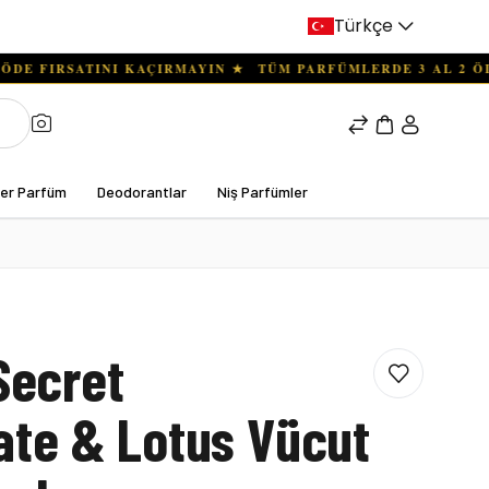
Türkçe
ter Parfüm
Deodorantlar
Niş Parfümler
 Secret
te & Lotus Vücut