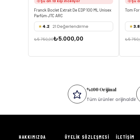
Şu an
13
kişi inceliyor
Şu 
Franck Boclet Extrait De EDP 100 ML Unisex
Tom For
Parfüm JTC ARC
4.2
21 Değerlendirme
3.8
₺5.000,00
₺5.750,00
₺5.750
%100 Orijinal
Tüm ürünler orijinaldir