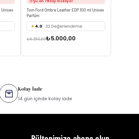
Şu an
79
kişi inceliyor
Şu an
3
 Unisex
Tom Ford Ombre Leather EDP 100 ml Unisex
Roja Dove D
Parfüm
4.0
32 Değerlendirme
4.5
3
₺5.000,00
₺
₺6.250,00
₺6.150,00
Kolay İade
14 gün içinde kolay iade
Bültenimize abone olun,