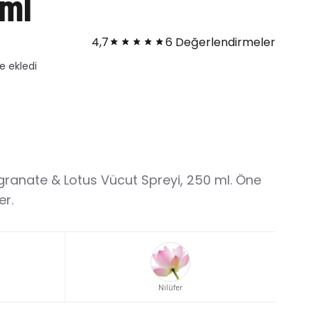
0ml
4,7
6 Değerlendirmeler
dı
granate & Lotus Vücut Spreyi, 250 ml. Öne
er.
Nilüfer