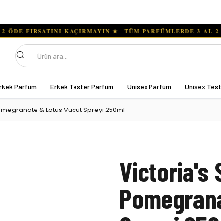
Ara
rkek Parfüm
Erkek Tester Parfüm
Unisex Parfüm
Unisex Tes
Pomegranate & Lotus Vücut Spreyi 250ml
Victoria's
Pomegrana