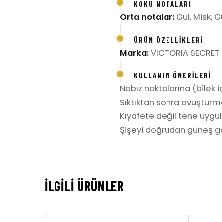
KOKU NOTALARI
Orta notalar:
Gül, Misk, 
ÜRÜN ÖZELLIKLERI
Marka:
VICTORIA SECRET
KULLANIM ÖNERILERI
Nabız noktalarına (bilek iç
Sıktıktan sonra ovuşturm
Kıyafete değil tene uygula
Şişeyi doğrudan güneş gö
İLGILI ÜRÜNLER