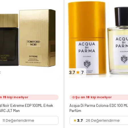
3
3.7
7
an
15
kişi inceliyor
Şu an
18
kişi inceliyor
d Noir Extreme EDP 100ML Erkek
Acqua Di Parma Colonıa EDC 100 ML
ARC JLT Man
Parfüm
11 Değerlendirme
3.7
26 Değerlendirme