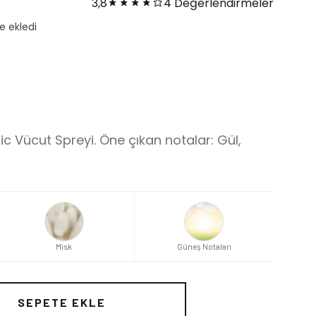
3,8
4 Değerlendirmeler
ı
c Vücut Spreyi. Öne çıkan notalar: Gül,
Misk
Güneş Notaları
SEPETE EKLE