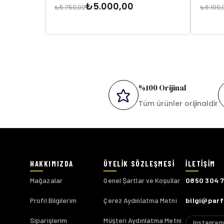
₺5.000,00
₺5.750,00
₺6.100,
%100 Orijinal
Tüm ürünler orijinaldir
Mağazalar
Genel Şartlar ve Koşullar
0850 304 
Profil Bilgilerim
Çerez Aydınlatma Metni
bilgi@par
Siparişlerim
Müşteri Aydınlatma Metni
Instagram