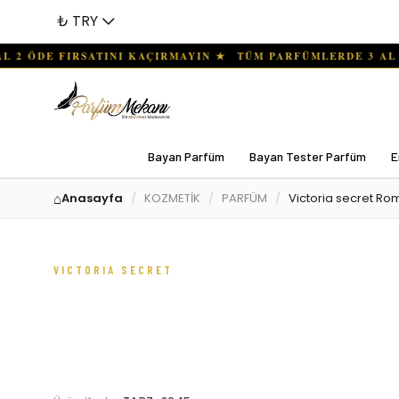
₺ TRY
Bayan Parfüm
Bayan Tester Parfüm
E
Anasayfa
KOZMETİK
PARFÜM
Victoria secret Ro
VICTORIA SECRET