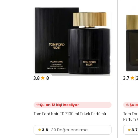
3.8
8
3.7
Şu an
12
kişi inceliyor
Şu 
Tom Ford Noir EDP 100 ml Erkek Parfümü
Tom For
Parfüm 
3.8
30 Değerlendirme
3.7