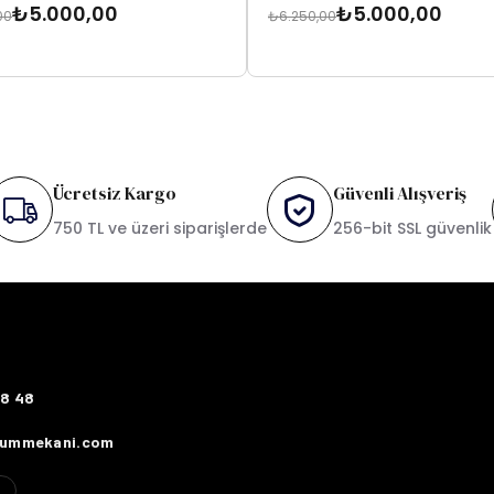
₺5.000,00
₺5.000,00
00
₺6.250,00
Ücretsiz Kargo
Güvenli Alışveriş
750 TL ve üzeri siparişlerde
256-bit SSL güvenlik
78 48
fummekani.com