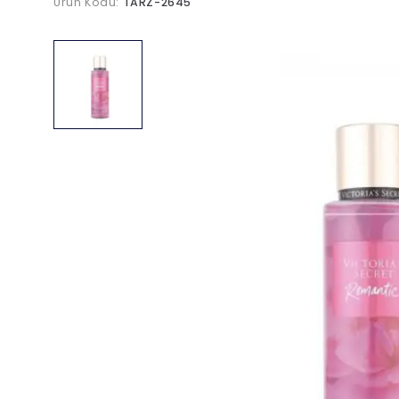
Ürün Kodu:
TARZ-2645