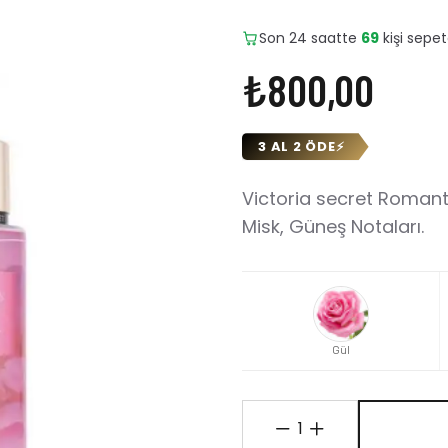
Son 24 saatte
5
adet satıld
₺800,00
3 AL 2 ÖDE
⚡
Victoria secret Romanti
Misk, Güneş Notaları.
Gül
1