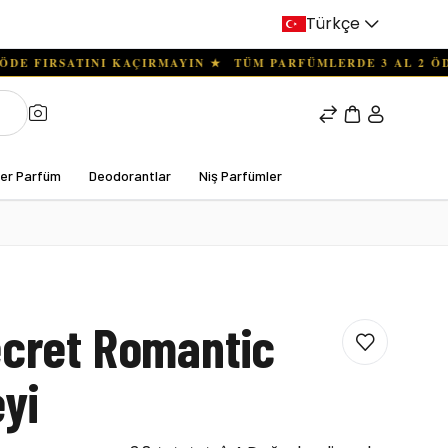
Türkçe
ter Parfüm
Deodorantlar
Niş Parfümler
ecret Romantic
yi