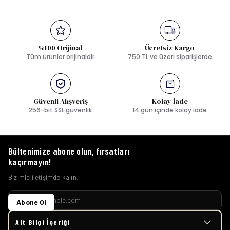
%100 Orijinal
Ücretsiz Kargo
Tüm ürünler orijinaldir
750 TL ve üzeri siparişlerde
Güvenli Alışveriş
Kolay İade
256-bit SSL güvenlik
14 gün içinde kolay iade
Bültenimize abone olun, fırsatları
kaçırmayın!
Bizimle iletişimde kalın.
Abone Ol
Alt Bilgi İçeriği