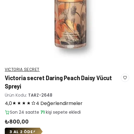
VICTORIA SECRET
Victoria secret Daring Peach Daisy Vücut
Spreyi
Ürün Kodu:
TARZ-2648
4,0
4 Değerlendirmeler
Son 24 saatte
19
adet satıldı
₺800,00
3 AL 2 ÖDE
⚡