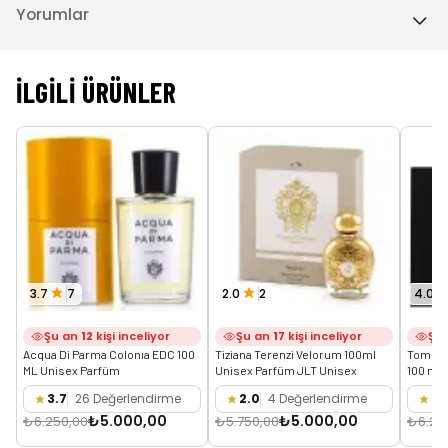
Yorumlar
İLGILI ÜRÜNLER
3.7
7
2.0
2
4.0
Şu an
12
kişi inceliyor
Şu an
17
kişi inceliyor
Şu
Acqua Di Parma Colonıa EDC 100 
Tiziana Terenzi Velorum 100ml 
Tom Fo
ML Unisex Parfüm
Unisex Parfüm JLT Unisex
100 ml 
3.7
26 Değerlendirme
2.0
4 Değerlendirme
4.
₺5.000,00
₺5.000,00
₺6.250,00
₺5.750,00
₺6.25