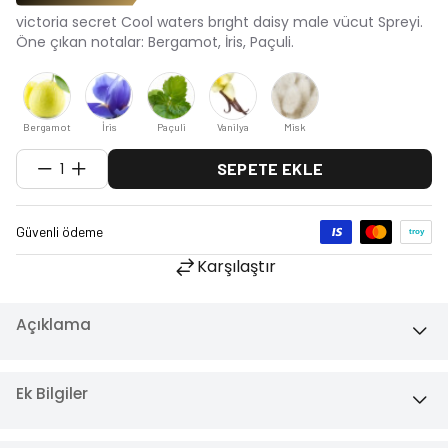
victoria secret Cool waters brıght daisy male vücut Spreyi.
Öne çıkan notalar: Bergamot, İris, Paçuli.
Bergamot
İris
Paçuli
Vanilya
Misk
1
SEPETE EKLE
Karşılaştır
Açıklama
Ek Bilgiler