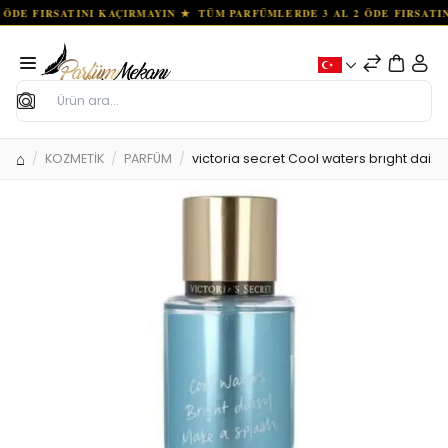
Ara
KOZMETİK
PARFÜM
victoria secret Cool waters brıght dais