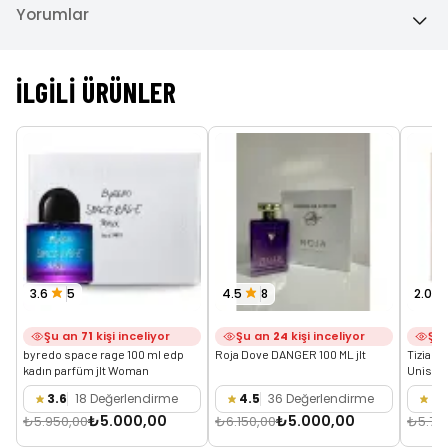
Yorumlar
İLGILI ÜRÜNLER
3.6
5
4.5
8
2.0
Şu an
71
kişi inceliyor
Şu an
24
kişi inceliyor
Şu
byredo space rage 100 ml edp 
Roja Dove DANGER 100 ML jlt
Tiziana
kadın parfüm jlt Woman
Unisex
3.6
18 Değerlendirme
4.5
36 Değerlendirme
2.
₺5.000,00
₺5.000,00
₺5.950,00
₺6.150,00
₺5.75