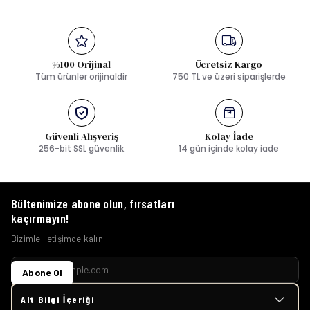
%100 Orijinal
Ücretsiz Kargo
Tüm ürünler orijinaldir
750 TL ve üzeri siparişlerde
Güvenli Alışveriş
Kolay İade
256-bit SSL güvenlik
14 gün içinde kolay iade
Bültenimize abone olun, fırsatları
kaçırmayın!
Bizimle iletişimde kalın.
Abone Ol
Alt Bilgi İçeriği