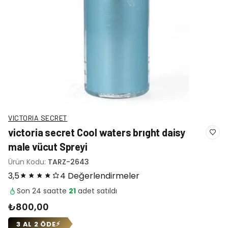
VICTORIA SECRET
victoria secret Cool waters brıght daisy
male vücut Spreyi
Ürün Kodu:
TARZ-2643
3,5
4 Değerlendirmeler
Son 24 saatte
21
adet satıldı
₺800,00
3 AL 2 ÖDE
⚡