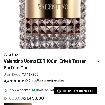
Valentino
Valentino Uomo EDT 100ml Erkek Tester
Parfüm Man
Ürün Kodu:
TARZ-322
4,4
7 Değerlendirmeler
Son 24 saatte
13
adet satıldı
ⓘ
Tester Parfüm Nedir?
₺1.800,00
₺1.450,00