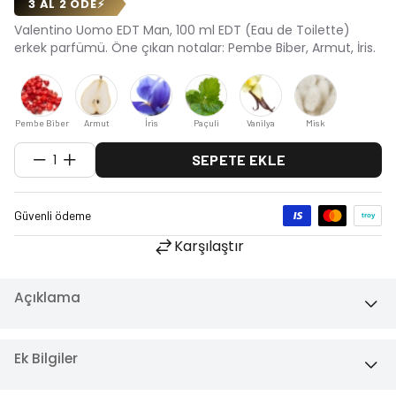
3 AL 2 ÖDE
⚡
Valentino Uomo EDT Man, 100 ml EDT (Eau de Toilette)
erkek parfümü. Öne çıkan notalar: Pembe Biber, Armut, İris.
Pembe Biber
Armut
İris
Paçuli
Vanilya
Misk
1
SEPETE EKLE
Karşılaştır
Açıklama
Ek Bilgiler