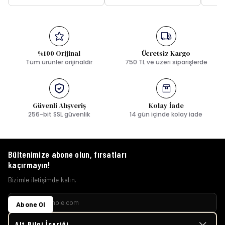
%100 Orijinal
Ücretsiz Kargo
Tüm ürünler orijinaldir
750 TL ve üzeri siparişlerde
Güvenli Alışveriş
Kolay İade
256-bit SSL güvenlik
14 gün içinde kolay iade
Bültenimize abone olun, fırsatları
kaçırmayın!
Bizimle iletişimde kalın.
Abone Ol
Alt Bilgi İçeriği