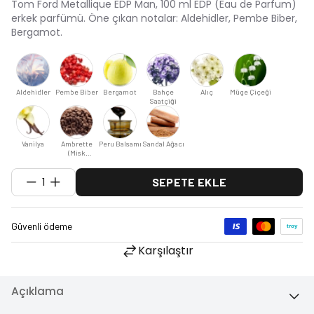
Tom Ford Metallique EDP Man, 100 ml EDP (Eau de Parfum)
erkek parfümü. Öne çıkan notalar: Aldehidler, Pembe Biber,
Bergamot.
Aldehidler
Pembe Biber
Bergamot
Bahçe
Alıç
Müge Çiçeği
Saatçiği
Vanilya
Ambrette
Peru Balsamı
Sandal Ağacı
(Misk
Ebegümeci)
1
SEPETE EKLE
Karşılaştır
Açıklama