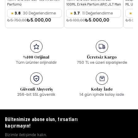
Parfümü
100ML Erkek Parfüm ARC JLT Man
ML Uni
3.8
30 Değerlendirme
3.7
11 Değerlendirme
3.
₺5.000,00
₺5.000,00
₺5.750,00
₺6.100,00
₺6.25
%100 Orijinal
Ücretsiz Kargo
Tüm ürünler orijinaldir
750 TL ve üzeri siparişlerde
Güvenli Alışveriş
Kolay İade
256-bit SSL güvenlik
14 gün içinde kolay iade
Bültenimize abone olun, fırsatları
kaçırmayın!
Bizimle iletişimde kalın.