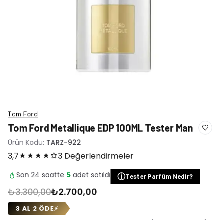
Tom Ford
Tom Ford Metallique EDP 100ML Tester Man
Ürün Kodu:
TARZ-922
3,7
3 Değerlendirmeler
Son 24 saatte
5
adet satıldı
ⓘ
Tester Parfüm Nedir?
₺3.300,00
₺2.700,00
3 AL 2 ÖDE
⚡