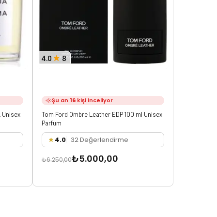
4.0
8
4.5
8
Şu an
16
kişi inceliyor
Şu an
13
 Unisex
Tom Ford Ombre Leather EDP 100 ml Unisex
Roja Dove D
Parfüm
4.0
32 Değerlendirme
4.5
3
₺5.000,00
₺
₺6.250,00
₺6.150,00