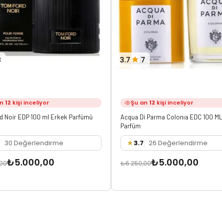
8
3.7
7
an
12
kişi inceliyor
Şu an
12
kişi inceliyor
d Noir EDP 100 ml Erkek Parfümü
Acqua Di Parma Colonıa EDC 100 ML
Parfüm
30 Değerlendirme
3.7
26 Değerlendirme
₺5.000,00
₺5.000,00
,00
₺6.250,00