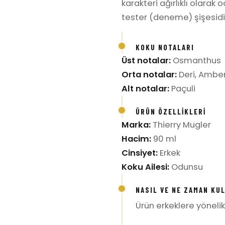
karakteri ağırlıklı olarak
tester (deneme) şişesidir;
KOKU NOTALARI
Üst notalar:
Osmanthus
Orta notalar:
Deri, Ambe
Alt notalar:
Paçuli
ÜRÜN ÖZELLIKLERI
Marka:
Thierry Mugler
Hacim:
90 ml
Cinsiyet:
Erkek
Koku Ailesi:
Odunsu
NASIL VE NE ZAMAN KU
Ürün erkeklere yönelik 