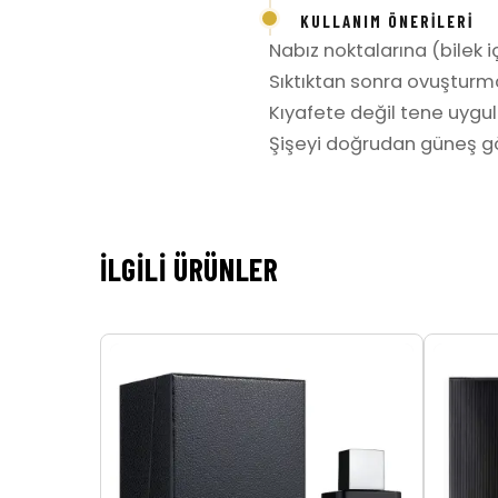
KULLANIM ÖNERILERI
Nabız noktalarına (bilek iç
Sıktıktan sonra ovuşturm
Kıyafete değil tene uygula
Şişeyi doğrudan güneş gö
İLGILI ÜRÜNLER