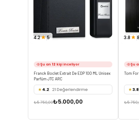
4.2
5
3.8
Şu an
12
kişi inceliyor
Şu 
Franck Boclet Extrait De EDP 100 ML Unisex
Tom For
Parfüm JTC ARC
4.2
21 Değerlendirme
3.8
₺5.000,00
₺5.750,00
₺5.750