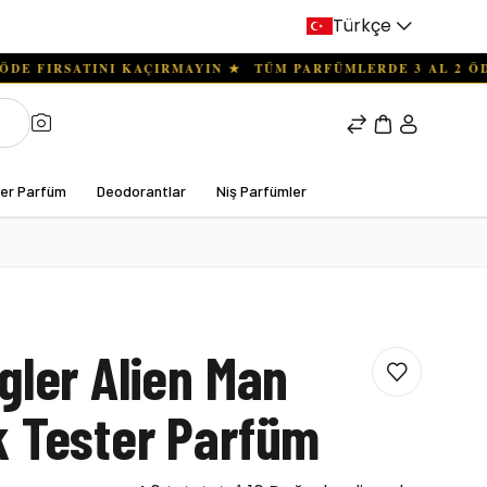
Türkçe
ter Parfüm
Deodorantlar
Niş Parfümler
gler Alien Man
k Tester Parfüm