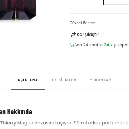
Karşılaştır
Son 24 saatte
5
adet satıld
AÇIKLAMA
EK BILGILER
YORUMLAR
Man Hakkında
, Thierry Mugler imzasını taşıyan 90 ml erkek parfümüdü