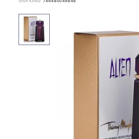
Ürün Kodu:
746480049848