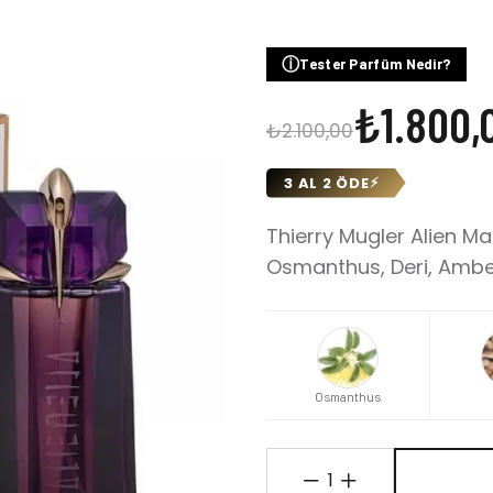
ⓘ
Tester Parfüm Nedir?
₺1.800,
₺2.100,00
3 AL 2 ÖDE
⚡
Thierry Mugler Alien Ma
Osmanthus, Deri, Ambe
Osmanthus
1