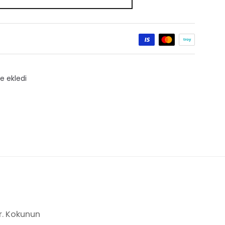
ı
r. Kokunun