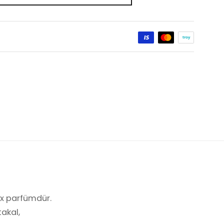
ex parfümdür.
takal,