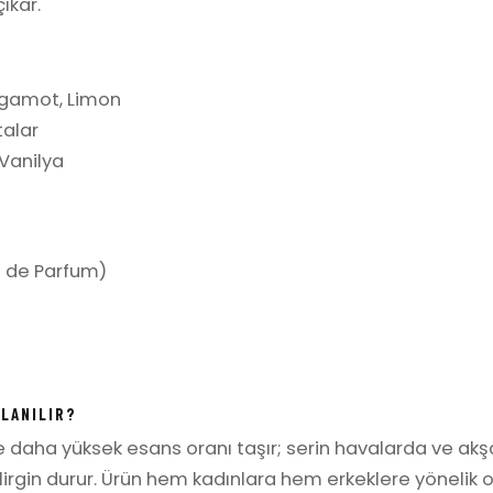
ıkar.
rgamot, Limon
talar
Vanilya
 de Parfum)
LLANILIR?
re daha yüksek esans oranı taşır; serin havalarda ve ak
irgin durur. Ürün hem kadınlara hem erkeklere yönelik o