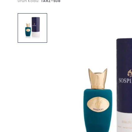
Ürün Kodu:
TARZ-938