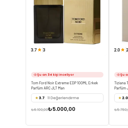
3.7
3
2.0
Şu an
34
kişi inceliyor
Şu 
Tom Ford Noir Extreme EDP 100ML Erkek
Tiziana 
Parfüm ARC JLT Man
Parfüm 
3.7
11 Değerlendirme
2.0
₺5.000,00
₺6.100,00
₺5.750