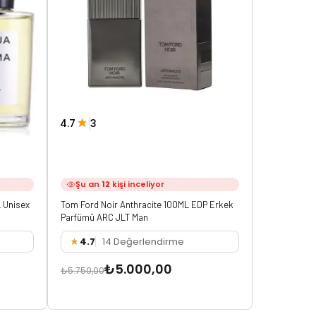
4.7
3
3.8
8
Şu an
12
kişi inceliyor
Şu an
2
 Unisex
Tom Ford Noir Anthracite 100ML EDP Erkek
Tom Ford No
Parfümü ARC JLT Man
4.7
14 Değerlendirme
3.8
3
₺5.000,00
₺5.750,00
₺5.750,00