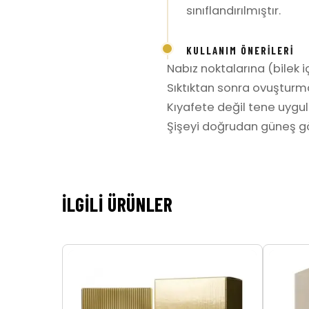
sınıflandırılmıştır.
KULLANIM ÖNERILERI
Nabız noktalarına (bilek iç
Sıktıktan sonra ovuşturm
Kıyafete değil tene uygula
Şişeyi doğrudan güneş gö
İLGILI ÜRÜNLER