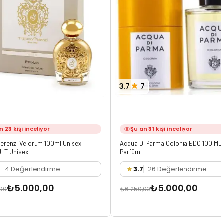
2
3.7
7
an
23
kişi inceliyor
Şu an
31
kişi inceliyor
Terenzi Velorum 100ml Unisex
Acqua Di Parma Colonıa EDC 100 ML
JLT Unisex
Parfüm
4 Değerlendirme
3.7
26 Değerlendirme
₺5.000,00
₺5.000,00
,00
₺6.250,00