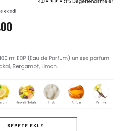
4,0
5 Değerlendirmeler
ı
,00
 100 ml EDP (Eau de Parfum) unisex parfüm.
akal, Bergamot, Limon.
imon
Meyveli Notalar
Misk
Amber
Vanilya
SEPETE EKLE