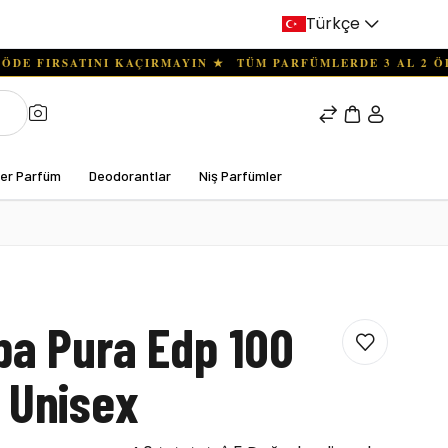
Türkçe
ter Parfüm
Deodorantlar
Niş Parfümler
ba Pura Edp 100
 Unisex