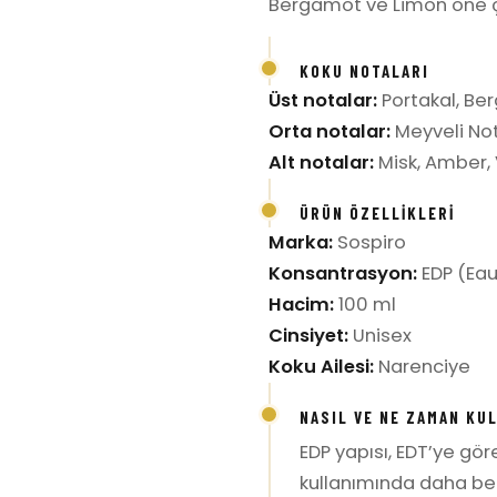
Bergamot ve Limon öne ç
KOKU NOTALARI
Üst notalar:
Portakal, Be
Orta notalar:
Meyveli No
Alt notalar:
Misk, Amber, 
ÜRÜN ÖZELLIKLERI
Marka:
Sospiro
Konsantrasyon:
EDP (Eau
Hacim:
100 ml
Cinsiyet:
Unisex
Koku Ailesi:
Narenciye
NASIL VE NE ZAMAN KU
EDP yapısı, EDT’ye gö
kullanımında daha bel