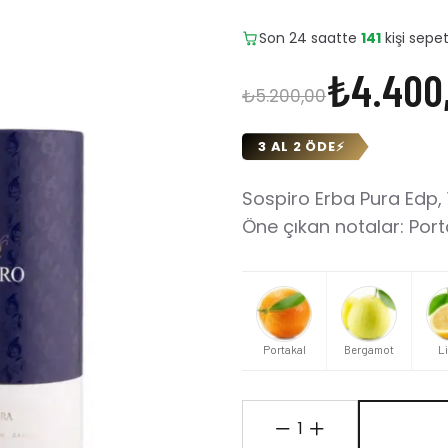
Son 24 saatte
9
adet satıld
₺4.400
₺5.200,00
3 AL 2 ÖDE
⚡
Sospiro Erba Pura Edp,
Öne çıkan notalar: Port
Portakal
Bergamot
L
1