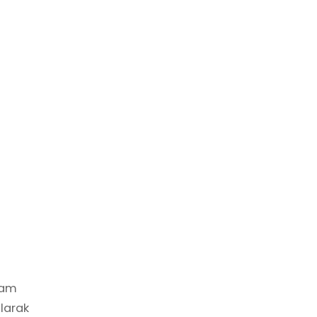
şam
larak