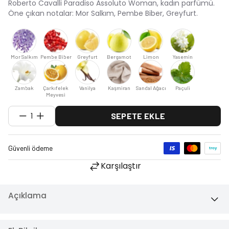
Roberto Cavalli Paradiso Assoluto Woman, kadın parfümü.
Öne çıkan notalar: Mor Salkım, Pembe Biber, Greyfurt.
Mor Salkım
Pembe Biber
Greyfurt
Bergamot
Limon
Yasemin
Zambak
Çarkıfelek
Vanilya
Kaşmiran
Sandal Ağacı
Paçuli
Meyvesi
1
SEPETE EKLE
Karşılaştır
Açıklama