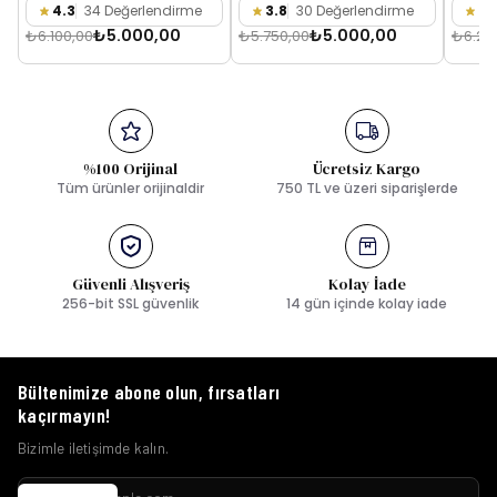
4.3
34 Değerlendirme
3.8
30 Değerlendirme
3.
₺5.000,00
₺5.000,00
₺6.100,00
₺5.750,00
₺6.25
%100 Orijinal
Ücretsiz Kargo
Tüm ürünler orijinaldir
750 TL ve üzeri siparişlerde
Güvenli Alışveriş
Kolay İade
256-bit SSL güvenlik
14 gün içinde kolay iade
Bültenimize abone olun, fırsatları
kaçırmayın!
Bizimle iletişimde kalın.