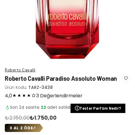
Roberto Cavalli
Roberto Cavalli Paradiso Assoluto Woman
Ürün Kodu:
TARZ-3438
4,0
3 Değerlendirmeler
Son 24 saatte
22
adet satıldı
ⓘ
Tester Parfüm Nedir?
₺2.150,00
₺1.750,00
3 AL 2 ÖDE
⚡