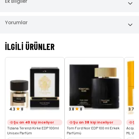
Ek Bilgiler
Yorumlar
İLGILI ÜRÜNLER
4.3
8
3.8
8
3.7
Şu an
40
kişi inceliyor
Şu an
38
kişi inceliyor
Şu
Tiziana Terenzi Kirke EDP 100ml 
Tom Ford Noir EDP 100 ml Erkek 
Acqua D
Unisex Parfüm
Parfümü
ML Uni