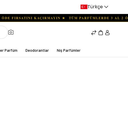
Türkçe
ter Parfüm
Deodorantlar
Niş Parfümler