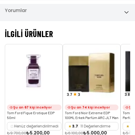
Yorumlar
İLGILI ÜRÜNLER
3.7
3
3.8
Şu an
67
kişi inceliyor
Şu an
74
kişi inceliyor
Şu
Tom Ford Figue Erotique EDP 
Tom Ford Noir Extreme EDP 
Tom For
50ml
100ML Erkek Parfüm ARC JLT Man
Parfüm
Henüz değerlendirilmedi
3.7
11 Değerlendirme
3.
₺5.200,00
₺5.000,00
₺9.700,00
₺6.100,00
₺5.75