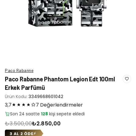
Paco Rabanne
Paco Rabanne Phantom Legion Edt 100ml
Erkek Parfümü
Ürün Kodu:
3349668601042
3,7
7 Değerlendirmeler
Son 24 saatte
13
adet satıldı
₺3.500,00
₺2.850,00
3 AL 2 ÖDE
⚡