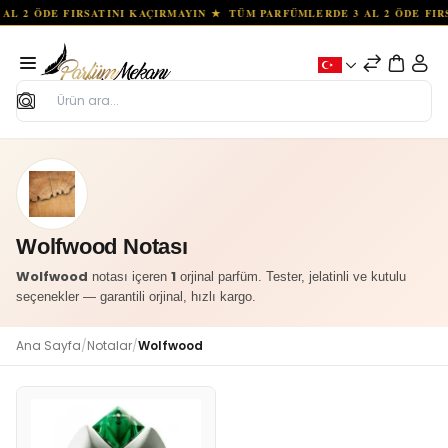
Ara
Wolfwood Notası
Wolfwood
1
notası içeren
orjinal parfüm. Tester, jelatinli ve kutulu
seçenekler — garantili orjinal, hızlı kargo.
Ana Sayfa
/
Notalar
/
Wolfwood