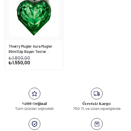
Thierry Mugler Aura Mugler
90ml Edp Bayan Tester
Parfüm
₺1.800,00
₺1.550,00
%100 Orijinal
Ücretsiz Kargo
Tüm ürünler orijinaldir
750 TL ve üzeri siparişlerde