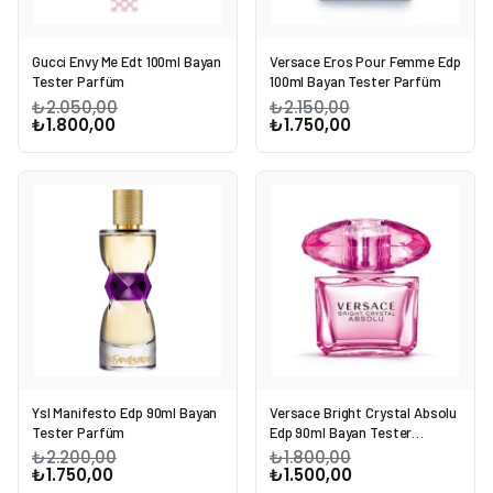
Gucci Envy Me Edt 100ml Bayan
Versace Eros Pour Femme Edp
Tester Parfüm
100ml Bayan Tester Parfüm
₺2.050,00
₺2.150,00
₺1.800,00
₺1.750,00
Ysl Manifesto Edp 90ml Bayan
Versace Bright Crystal Absolu
Tester Parfüm
Edp 90ml Bayan Tester
Parfüm
₺2.200,00
₺1.800,00
₺1.750,00
₺1.500,00