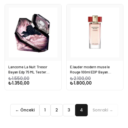
Lancome La Nuit Tresor
E.lauder modern muse le
Bayan Edp 75 ML Tester
Rouge 100ml EDP Bayan
Parfüm
Tester Parfüm
₺1.550,00
₺2.100,00
₺1.350,00
₺1.800,00
← Önceki
1
2
3
4
Sonraki →