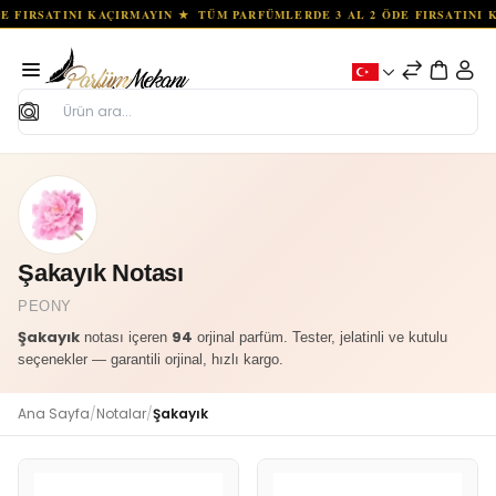
Ara
Şakayık Notası
PEONY
Şakayık
94
notası içeren
orjinal parfüm. Tester, jelatinli ve kutulu
seçenekler — garantili orjinal, hızlı kargo.
Ana Sayfa
/
Notalar
/
Şakayık