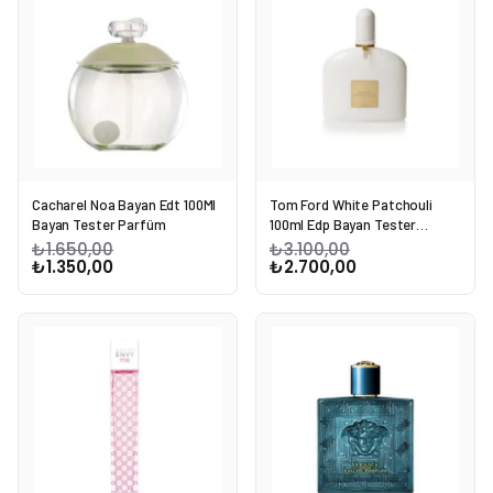
Cacharel Noa Bayan Edt 100Ml
Tom Ford White Patchouli
Bayan Tester Parfüm
100ml Edp Bayan Tester
Parfüm
₺1.650,00
₺3.100,00
₺1.350,00
₺2.700,00