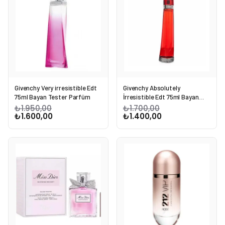
Givenchy Very irresistible Edt
Givenchy Absolutely
75ml Bayan Tester Parfüm
İrresistible Edt 75ml Bayan
Tester Parfüm
₺1.950,00
₺1.700,00
₺1.600,00
₺1.400,00