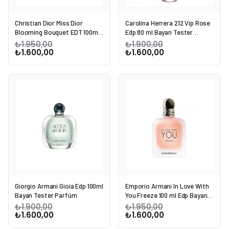
Christian Dior Miss Dior
Carolina Herrera 212 Vip Rose
Blooming Bouquet EDT 100ml
Edp 80 ml Bayan Tester
Bayan Tester Parfüm
Parfüm
₺1.950,00
₺1.900,00
₺1.600,00
₺1.600,00
Giorgio Armani Gioia Edp 100ml
Emporio Armani In Love With
Bayan Tester Parfüm
You Freeze 100 ml Edp Bayan
Tester Parfüm
₺1.900,00
₺1.950,00
₺1.600,00
₺1.600,00