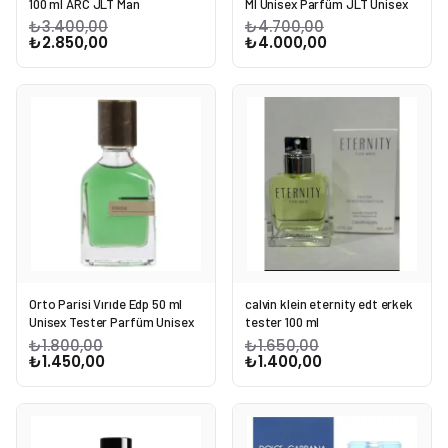
100 ml ARC JLT Man
Ml Unisex Parfüm JLT Unisex
₺3.400,00
₺4.700,00
₺2.850,00
₺4.000,00
Orto Parisi Vırıde Edp 50 ml
calvin klein eternity edt erkek
Unisex Tester Parfüm Unisex
tester 100 ml
₺1.800,00
₺1.650,00
₺1.450,00
₺1.400,00