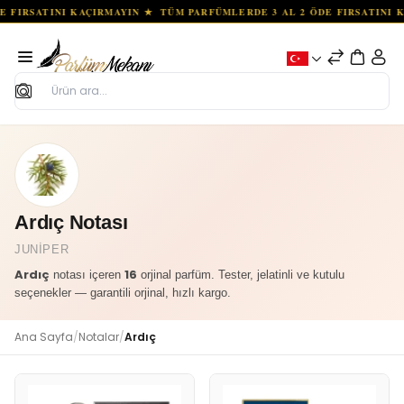
Ara
Ardıç Notası
JUNIPER
Ardıç
16
notası içeren
orjinal parfüm. Tester, jelatinli ve kutulu
seçenekler — garantili orjinal, hızlı kargo.
Ana Sayfa
/
Notalar
/
Ardıç