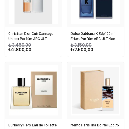
Christian Dior Cuir Cannage
Dolce Gabbana K Edp 100 ml
Unisex Parfüm ARC JLT
Erkek Parfüm ARC JLT Man
Unisex
₺3.450,00
₺3.150,00
₺2.800,00
₺2.500,00
Burberry Hero Eau de Toilette
Memo Paris Ilha Do Mel Edp 75