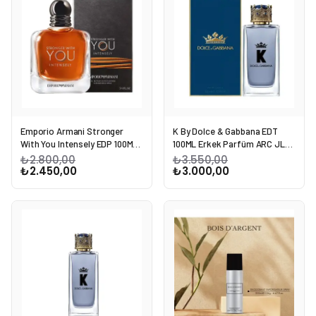
Emporio Armani Stronger
K By Dolce & Gabbana EDT
With You Intensely EDP 100ML
100ML Erkek Parfüm ARC JLT
Erkek Parfümü ARC JLT Man
Man
₺2.800,00
₺3.550,00
₺2.450,00
₺3.000,00