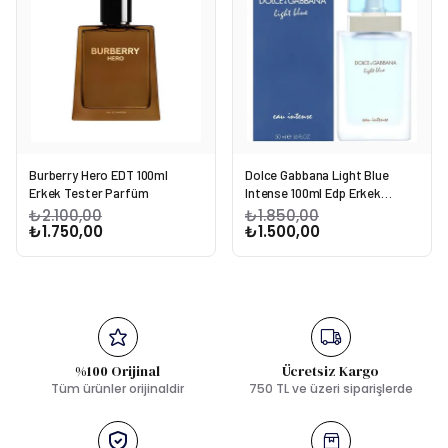
Burberry Hero EDT 100ml
Dolce Gabbana Light Blue
Erkek Tester Parfüm
Intense 100ml Edp Erkek
Tester Parfüm
₺2.100,00
₺1.850,00
₺1.750,00
₺1.500,00
%100 Orijinal
Ücretsiz Kargo
Tüm ürünler orijinaldir
750 TL ve üzeri siparişlerde