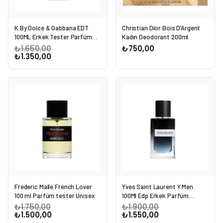
K By Dolce & Gabbana EDT
Christian Dior Bois D’Argent
100ML Erkek Tester Parfüm
Kadın Deodorant 200ml
Man
₺1.650,00
₺750,00
₺1.350,00
Frederic Malle French Lover
Yves Saint Laurent Y Men
100 ml Parfüm tester Unisex
100Ml Edp Erkek Parfüm
tester Man
₺1.750,00
₺1.900,00
₺1.500,00
₺1.550,00