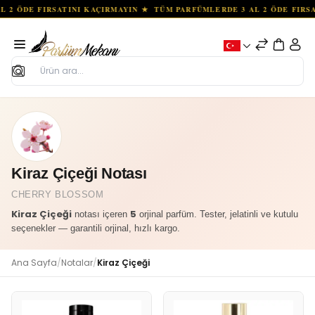
Ara
Kiraz Çiçeği Notası
CHERRY BLOSSOM
Kiraz Çiçeği
5
notası içeren
orjinal parfüm. Tester, jelatinli ve kutulu
seçenekler — garantili orjinal, hızlı kargo.
Ana Sayfa
/
Notalar
/
Kiraz Çiçeği