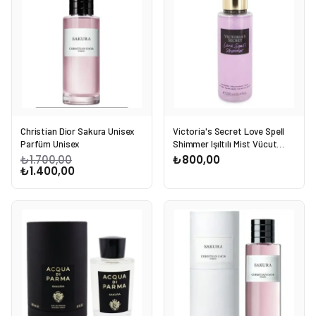
Christian Dior Sakura Unisex
Victoria's Secret Love Spell
Parfüm Unisex
Shimmer Işıltılı Mist Vücut
Spreyi 250ml
₺1.700,00
₺800,00
₺1.400,00