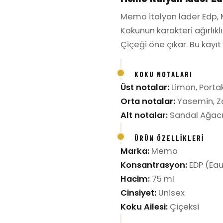
Memo italyan lader Edp, 
Kokunun karakteri ağırlıkl
Çiçeği öne çıkar. Bu kayıt
KOKU NOTALARI
Üst notalar:
Limon, Porta
Orta notalar:
Yasemin, 
Alt notalar:
Sandal Ağac
ÜRÜN ÖZELLIKLERI
Marka:
Memo
Konsantrasyon:
EDP (Eau
Hacim:
75 ml
Cinsiyet:
Unisex
Koku Ailesi:
Çiçeksi