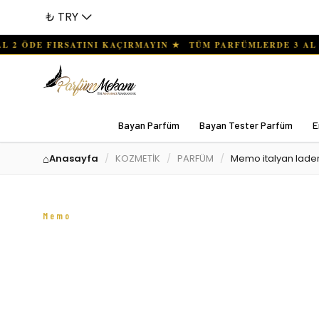
₺ TRY
Bayan Parfüm
Bayan Tester Parfüm
E
Anasayfa
KOZMETİK
PARFÜM
Memo italyan lader
Memo