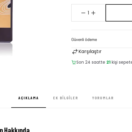
1
Karşılaştır
Son 24 saatte
6
adet satıld
AÇIKLAMA
EK BILGILER
YORUMLAR
dp Hakkında