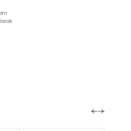
şam
larak