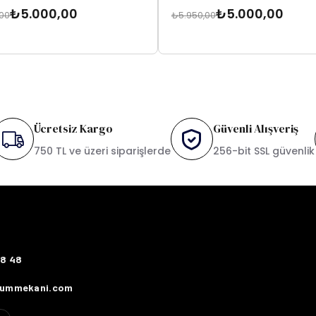
₺5.000,00
₺5.000,00
,00
₺5.950,00
Ücretsiz Kargo
Güvenli Alışveriş
750 TL ve üzeri siparişlerde
256-bit SSL güvenlik
78 48
fummekani.com