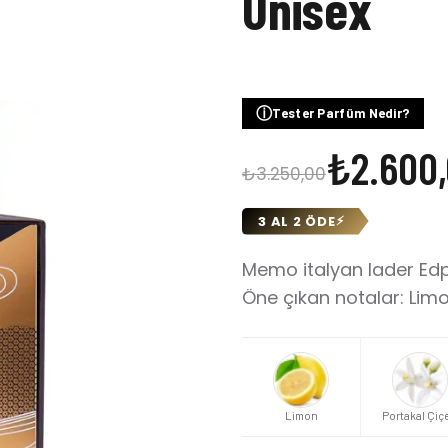
Unisex
ⓘ
Tester Parfüm Nedir?
₺2.600
₺3.250,00
3 AL 2 ÖDE
⚡
Memo italyan lader Edp
Öne çıkan notalar: Limo
Limon
Portakal Çiç