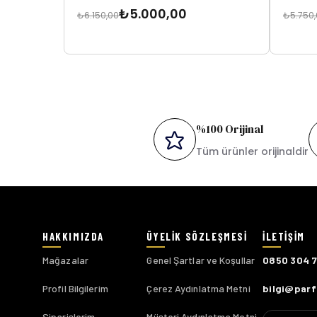
₺5.000,00
₺6.150,00
₺5.750
%100 Orijinal
Tüm ürünler orijinaldir
Mağazalar
Genel Şartlar ve Koşullar
0850 304 
Profil Bilgilerim
Çerez Aydınlatma Metni
bilgi@par
Siparişlerim
Müşteri Aydınlatma Metni