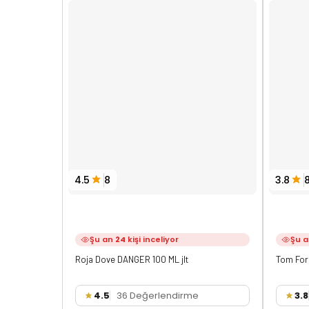
4.5
8
3.8
Şu an
24
kişi inceliyor
Şu 
Roja Dove DANGER 100 ML jlt
Tom For
4.5
36 Değerlendirme
3.8