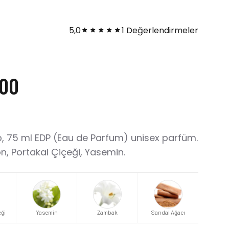
5,0
1 Değerlendirmeler
,00
, 75 ml EDP (Eau de Parfum) unisex parfüm.
n, Portakal Çiçeği, Yasemin.
eği
Yasemin
Zambak
Sandal Ağacı