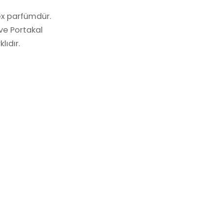
ex parfümdür.
 ve Portakal
lıdır.