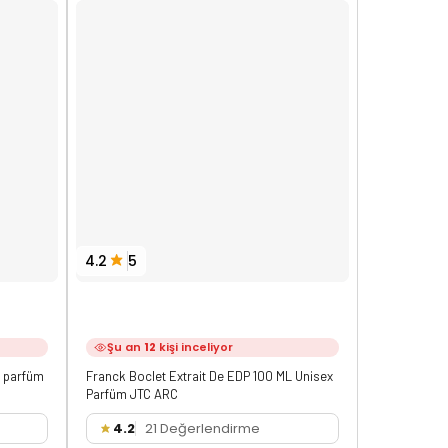
4.2
5
4.0
8
Şu an
12
kişi inceliyor
Şu an
5
n parfüm
Franck Boclet Extrait De EDP 100 ML Unisex
Tom Ford Om
Parfüm JTC ARC
Parfüm
4.2
21 Değerlendirme
4.0
3