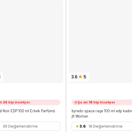
8
3.6
5
an
20
kişi inceliyor
Şu an
18
kişi inceliyor
d Noir EDP 100 ml Erkek Parfümü
byredo space rage 100 ml edp kadı
jlt Woman
30 Değerlendirme
3.6
18 Değerlendirme