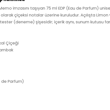
Memo imzasını taşıyan 75 ml EDP (Eau de Parfum) unis
ı olarak çiçeksi notalar üzerine kuruludur. Açılışta Limon
 tester (deneme) şişesidir; içerik aynı, sunum kutusu fark
kal Çiçeği
Zambak
ı
 de Parfum)