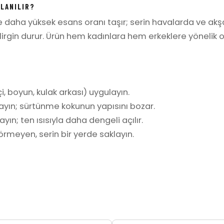
LLANILIR?
re daha yüksek esans oranı taşır; serin havalarda ve ak
irgin durur. Ürün hem kadınlara hem erkeklere yönelik o
i, boyun, kulak arkası) uygulayın.
ayın; sürtünme kokunun yapısını bozar.
yın; ten ısısıyla daha dengeli açılır.
rmeyen, serin bir yerde saklayın.