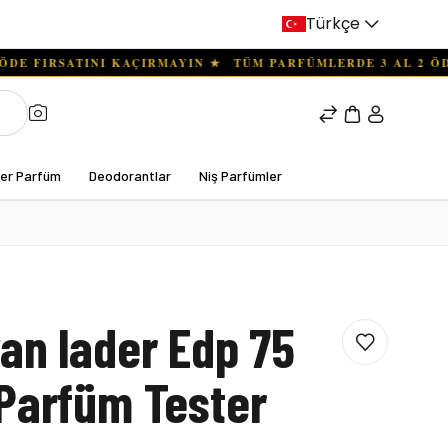
Türkçe
ter Parfüm
Deodorantlar
Niş Parfümler
an lader Edp 75
Parfüm Tester