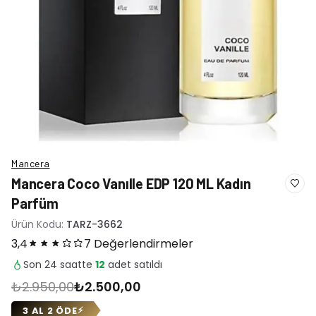
Mancera
Mancera Coco Vanılle EDP 120 ML Kadın
Parfüm
Ürün Kodu:
TARZ-3662
3,4
7 Değerlendirmeler
Son 24 saatte
12
adet satıldı
₺2.950,00
₺2.500,00
3 AL 2 ÖDE
⚡