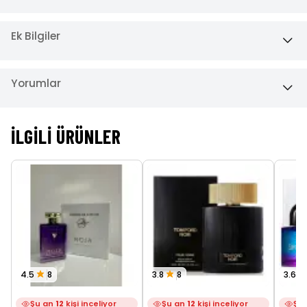
Ek Bilgiler
Yorumlar
İLGILI ÜRÜNLER
4.5
8
3.8
8
3.6
Şu an
12
kişi inceliyor
Şu an
12
kişi inceliyor
Şu