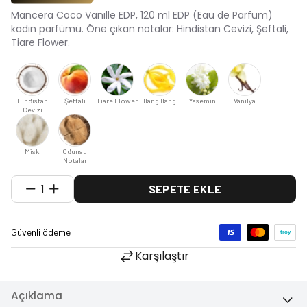
Mancera Coco Vanılle EDP, 120 ml EDP (Eau de Parfum)
kadın parfümü. Öne çıkan notalar: Hindistan Cevizi, Şeftali,
Tiare Flower.
Hindistan
Şeftali
Tiare Flower
Ilang Ilang
Yasemin
Vanilya
Cevizi
Misk
Odunsu
Notalar
1
SEPETE EKLE
Karşılaştır
Açıklama