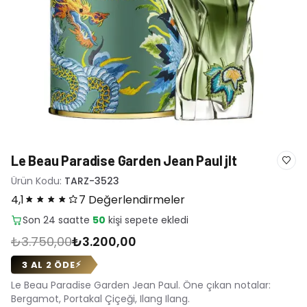
Le Beau Paradise Garden Jean Paul jlt
Ürün Kodu:
TARZ-3523
4,1
7 Değerlendirmeler
Son 24 saatte
7
adet satıldı
₺3.750,00
₺3.200,00
3 AL 2 ÖDE
⚡
Le Beau Paradise Garden Jean Paul. Öne çıkan notalar:
Bergamot, Portakal Çiçeği, Ilang Ilang.