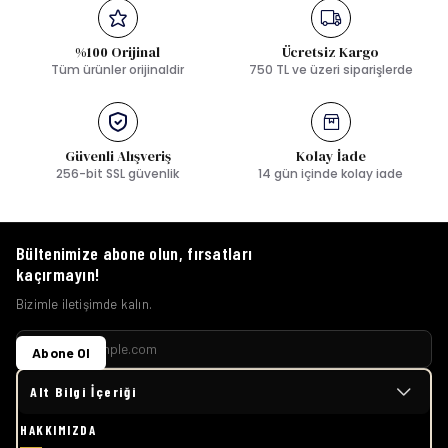
%100 Orijinal
Ücretsiz Kargo
Tüm ürünler orijinaldir
750 TL ve üzeri siparişlerde
Güvenli Alışveriş
Kolay İade
256-bit SSL güvenlik
14 gün içinde kolay iade
Bültenimize abone olun, fırsatları
kaçırmayın!
Bizimle iletişimde kalın.
Abone Ol
Alt Bilgi İçeriği