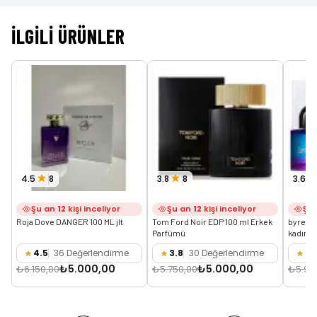
İLGILI ÜRÜNLER
4.5
8
3.8
8
3.6
Şu an
12
kişi inceliyor
Şu an
12
kişi inceliyor
Şu
Roja Dove DANGER 100 ML jlt
Tom Ford Noir EDP 100 ml Erkek 
byredo 
Parfümü
kadın p
4.5
36 Değerlendirme
3.8
30 Değerlendirme
3.
₺5.000,00
₺5.000,00
₺6.150,00
₺5.750,00
₺5.95