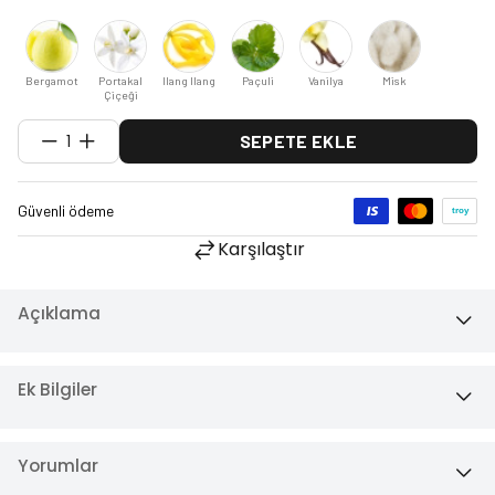
Bergamot
Portakal
Ilang Ilang
Paçuli
Vanilya
Misk
Çiçeği
1
SEPETE EKLE
Karşılaştır
Açıklama
Ek Bilgiler
Yorumlar