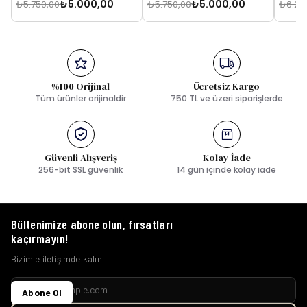
₺5.000,00
₺5.000,00
₺5.750,00
₺5.750,00
₺6.25
%100 Orijinal
Ücretsiz Kargo
Tüm ürünler orijinaldir
750 TL ve üzeri siparişlerde
Güvenli Alışveriş
Kolay İade
256-bit SSL güvenlik
14 gün içinde kolay iade
Bültenimize abone olun, fırsatları
kaçırmayın!
Bizimle iletişimde kalın.
Abone Ol