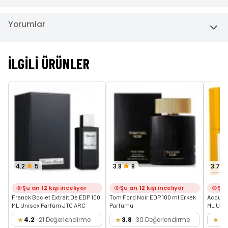
Yorumlar
İLGILI ÜRÜNLER
4.2
5
3.8
8
3.7
Şu an
12
kişi inceliyor
Şu an
12
kişi inceliyor
Şu
Franck Boclet Extrait De EDP 100 
Tom Ford Noir EDP 100 ml Erkek 
Acqua D
ML Unisex Parfüm JTC ARC
Parfümü
ML Uni
4.2
21 Değerlendirme
3.8
30 Değerlendirme
3.