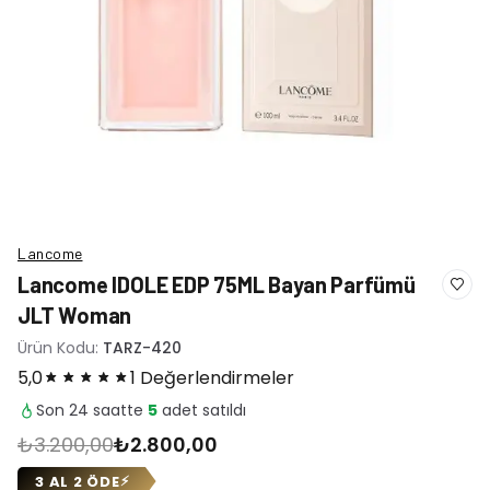
Lancome
Lancome IDOLE EDP 75ML Bayan Parfümü
JLT Woman
Ürün Kodu:
TARZ-420
5,0
1 Değerlendirmeler
Son 24 saatte
5
adet satıldı
₺3.200,00
₺2.800,00
3 AL 2 ÖDE
⚡