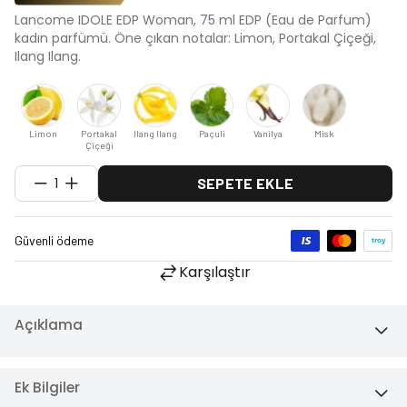
Lancome IDOLE EDP Woman, 75 ml EDP (Eau de Parfum)
kadın parfümü. Öne çıkan notalar: Limon, Portakal Çiçeği,
Ilang Ilang.
Limon
Portakal
Ilang Ilang
Paçuli
Vanilya
Misk
Çiçeği
1
SEPETE EKLE
Karşılaştır
Açıklama
Ek Bilgiler