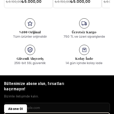
₺5.000,00
₺5.000,00
₺6.100,00
₺6.150,00
₺6.25
%100 Orijinal
Ücretsiz Kargo
Tüm ürünler orijinaldir
750 TL ve üzeri siparişlerde
Güvenli Alışveriş
Kolay İade
256-bit SSL güvenlik
14 gün içinde kolay iade
Bültenimize abone olun, fırsatları
kaçırmayın!
Bizimle iletişimde kalın.
Abone Ol