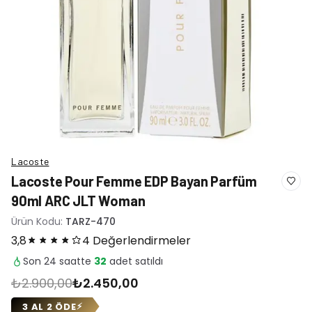
Lacoste
Lacoste Pour Femme EDP Bayan Parfüm
90ml ARC JLT Woman
Ürün Kodu:
TARZ-470
3,8
4 Değerlendirmeler
Son 24 saatte
32
adet satıldı
₺2.900,00
₺2.450,00
3 AL 2 ÖDE
⚡