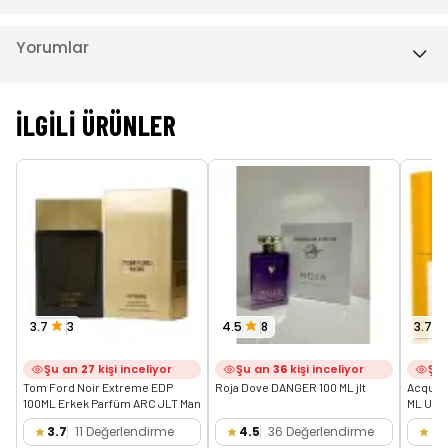
Yorumlar
İLGILI ÜRÜNLER
3.7
3
4.5
8
3.7
Şu an
27
kişi inceliyor
Şu an
36
kişi inceliyor
Şu
Tom Ford Noir Extreme EDP 
Roja Dove DANGER 100 ML jlt
Acqua D
100ML Erkek Parfüm ARC JLT Man
ML Uni
3.7
11 Değerlendirme
4.5
36 Değerlendirme
3.