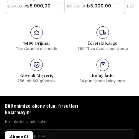
₺5.000,00
₺5.000,00
₺6.100,00
₺5.750,00
₺6.25
%100 Orijinal
Ücretsiz Kargo
Tüm ürünler orijinaldir
750 TL ve üzeri siparişlerde
Güvenli Alışveriş
Kolay İade
256-bit SSL güvenlik
14 gün içinde kolay iade
Bültenimize abone olun, fırsatları
kaçırmayın!
Bizimle iletişimde kalın.
Abone Ol