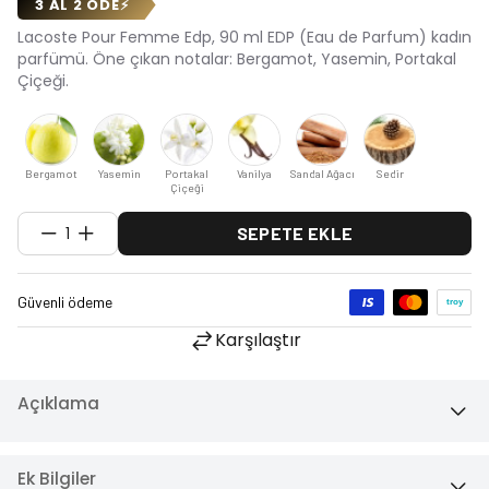
3 AL 2 ÖDE
⚡
Lacoste Pour Femme Edp, 90 ml EDP (Eau de Parfum) kadın
parfümü. Öne çıkan notalar: Bergamot, Yasemin, Portakal
Çiçeği.
Bergamot
Yasemin
Portakal
Vanilya
Sandal Ağacı
Sedir
Çiçeği
1
SEPETE EKLE
Karşılaştır
Açıklama
Ek Bilgiler