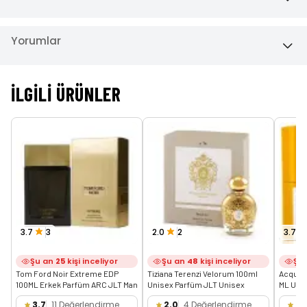
Yorumlar
İLGILI ÜRÜNLER
3.7
3
2.0
2
3.7
Şu an
25
kişi inceliyor
Şu an
48
kişi inceliyor
Şu
Tom Ford Noir Extreme EDP 
Tiziana Terenzi Velorum 100ml 
Acqua D
100ML Erkek Parfüm ARC JLT Man
Unisex Parfüm JLT Unisex
ML Uni
3.7
11 Değerlendirme
2.0
4 Değerlendirme
3.