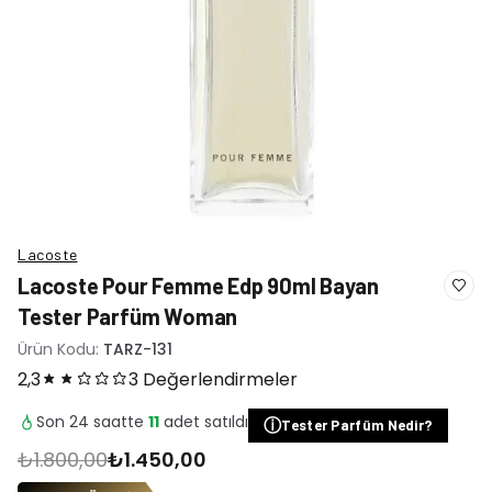
Lacoste
Lacoste Pour Femme Edp 90ml Bayan
Tester Parfüm Woman
Ürün Kodu:
TARZ-131
2,3
3 Değerlendirmeler
Son 24 saatte
11
adet satıldı
ⓘ
Tester Parfüm Nedir?
₺1.800,00
₺1.450,00