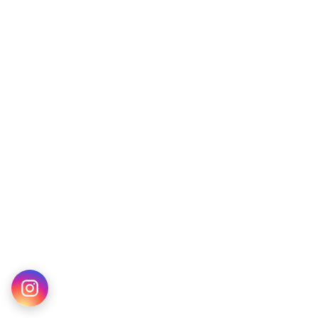
Merve D. · Muğla
By Kilian Angel Share EDP 100 ML Unisex ARC Parfüm
38 dakika önce satın aldı