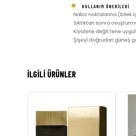
KULLANIM ÖNERILERI
Nabız noktalarına (bilek iç
Sıktıktan sonra ovuşturm
Kıyafete değil tene uygula
Şişeyi doğrudan güneş gö
İLGILI ÜRÜNLER