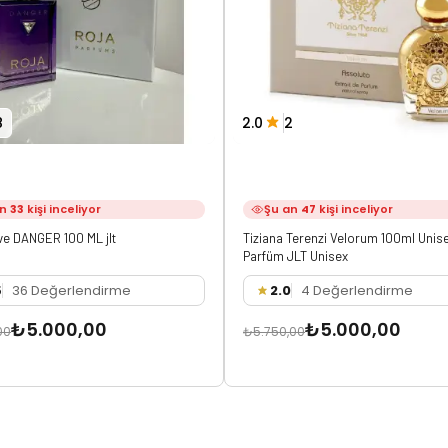
8
2.0
2
an
33
kişi inceliyor
Şu an
47
kişi inceliyor
ve DANGER 100 ML jlt
Tiziana Terenzi Velorum 100ml Unis
Parfüm JLT Unisex
5
36 Değerlendirme
2.0
4 Değerlendirme
₺5.000,00
₺5.000,00
00
₺5.750,00