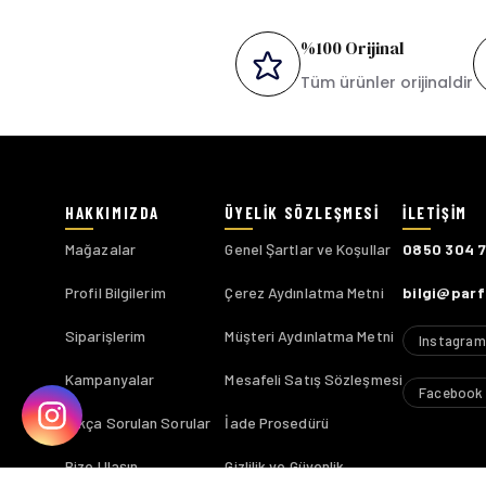
%100 Orijinal
Tüm ürünler orijinaldir
Mağazalar
Genel Şartlar ve Koşullar
0850 304 
Profil Bilgilerim
Çerez Aydınlatma Metni
bilgi@par
Siparişlerim
Müşteri Aydınlatma Metni
Instagram
Kampanyalar
Mesafeli Satış Sözleşmesi
Facebook
Sıkça Sorulan Sorular
İade Prosedürü
Bize Ulaşın
Gizlilik ve Güvenlik