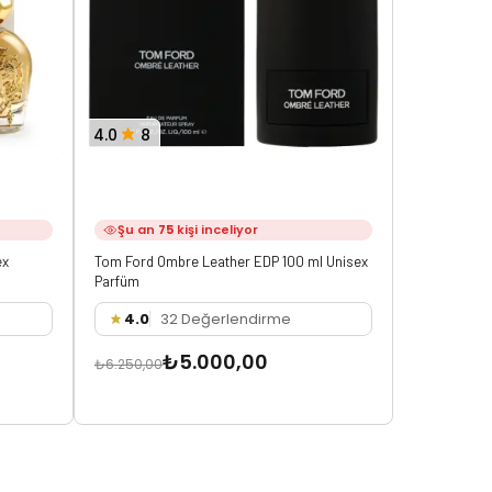
4.0
8
3.8
8
Şu an
75
kişi inceliyor
Şu an
2
ex
Tom Ford Ombre Leather EDP 100 ml Unisex
Tom Ford No
Parfüm
4.0
32 Değerlendirme
3.8
3
₺5.000,00
₺6.250,00
₺5.750,00