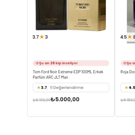
3.7
3
4.5
Şu an
25
kişi inceliyor
Şu 
Tom Ford Noir Extreme EDP 100ML Erkek
Roja Do
Parfüm ARC JLT Man
3.7
11 Değerlendirme
4.
₺5.000,00
₺6.100,00
₺6.150,