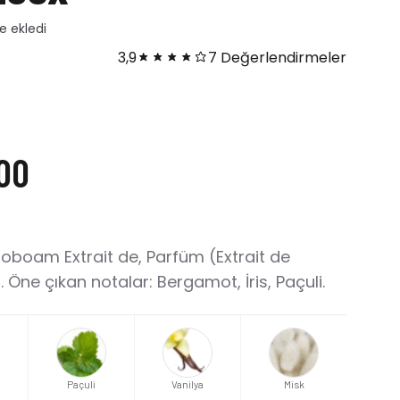
dı
3,9
7 Değerlendirmeler
00
boam Extrait de, Parfüm (Extrait de
Öne çıkan notalar: Bergamot, İris, Paçuli.
Paçuli
Vanilya
Misk