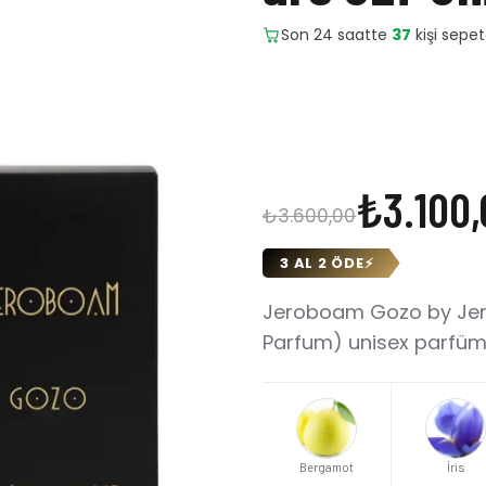
Son 24 saatte
15
adet satıl
₺3.100,
₺3.600,00
3 AL 2 ÖDE
⚡
Jeroboam Gozo by Jero
Parfum) unisex parfüm. 
Bergamot
İris