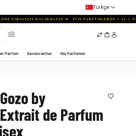
Türkçe
ter Parfüm
Deodorantlar
Niş Parfümler
Gozo by
Extrait de Parfum
isex