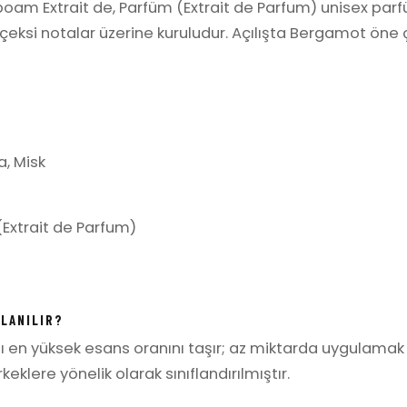
am Extrait de, Parfüm (Extrait de Parfum) unisex par
 çiçeksi notalar üzerine kuruludur. Açılışta Bergamot öne ç
a, Misk
Extrait de Parfum)
LLANILIR?
ı en yüksek esans oranını taşır; az miktarda uygulamak y
klere yönelik olarak sınıflandırılmıştır.