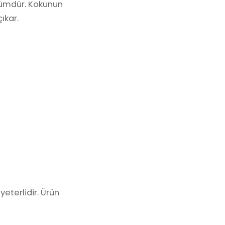
fümdür. Kokunun
ıkar.
eterlidir. Ürün