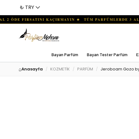
₺ TRY
Bayan Parfüm
Bayan Tester Parfüm
E
Anasayfa
KOZMETİK
PARFÜM
Jeroboam Gozo by 