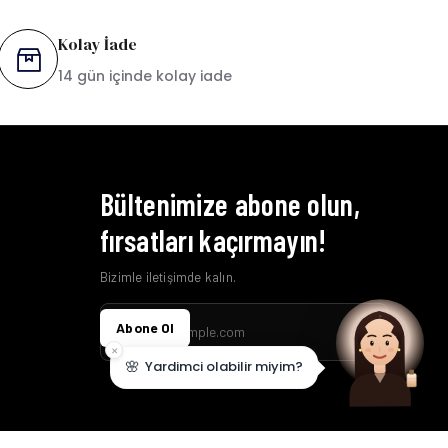
Kolay İade
14 gün içinde kolay iade
Bültenimize abone olun,
fırsatları kaçırmayın!
Bizimle iletişimde kalın.
Abone Ol
×
🌸
Yardimci olabilir miyim?