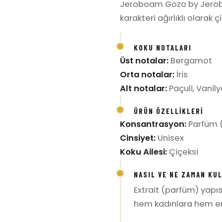
Jeroboam Gozo by Jerobo
karakteri ağırlıklı olarak
KOKU NOTALARI
Üst notalar:
Bergamot
Orta notalar:
İris
Alt notalar:
Paçuli, Vanily
ÜRÜN ÖZELLIKLERI
Konsantrasyon:
Parfüm (
Cinsiyet:
Unisex
Koku Ailesi:
Çiçeksi
NASIL VE NE ZAMAN KU
Extrait (parfüm) yapıs
hem kadınlara hem erke