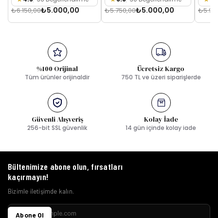
₺5.000,00
₺5.000,00
₺6.150,00
₺5.750,00
₺5.95
%100 Orijinal
Ücretsiz Kargo
Tüm ürünler orijinaldir
750 TL ve üzeri siparişlerde
Güvenli Alışveriş
Kolay İade
256-bit SSL güvenlik
14 gün içinde kolay iade
Bültenimize abone olun, fırsatları
kaçırmayın!
Bizimle iletişimde kalın.
Abone Ol