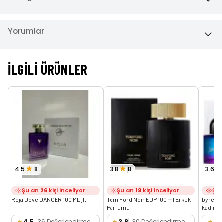
Yorumlar
İLGILI ÜRÜNLER
4.5
8
3.8
8
3.6
Şu an
26
kişi inceliyor
Şu an
19
kişi inceliyor
Şu
Roja Dove DANGER 100 ML jlt
Tom Ford Noir EDP 100 ml Erkek 
byredo 
Parfümü
kadın p
4.5
36 Değerlendirme
3.8
30 Değerlendirme
3.