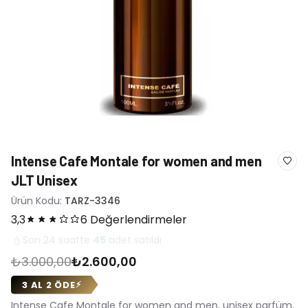
Intense Cafe Montale for women and men
JLT Unisex
Ürün Kodu:
TARZ-3346
3,3
6 Değerlendirmeler
Son 24 saatte
45
adet satıldı
₺3.000,00
₺2.600,00
3 AL 2 ÖDE
⚡
Intense Cafe Montale for women and men, unisex parfüm.