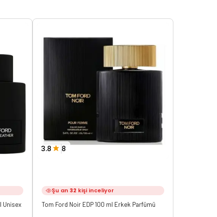
3.8
8
3.7
3
Şu an
32
kişi inceliyor
Şu an
6
l Unisex
Tom Ford Noir EDP 100 ml Erkek Parfümü
Tom Ford No
Parfüm ARC