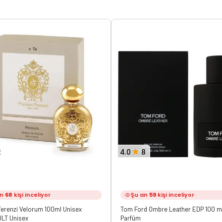
2
4.0
8
an
68
kişi inceliyor
Şu an
59
kişi inceliyor
Terenzi Velorum 100ml Unisex
Tom Ford Ombre Leather EDP 100 m
JLT Unisex
Parfüm