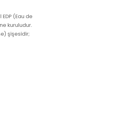
l EDP (Eau de
ne kuruludur.
e) şişesidir;