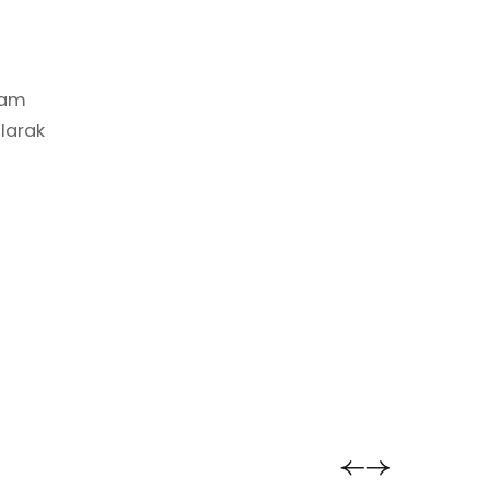
şam
larak