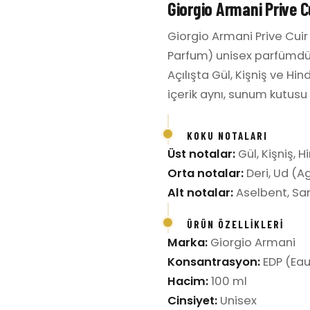
Giorgio Armani Prive C
Giorgio Armani Prive Cuir
Parfum) unisex parfümdür.
Açılışta Gül, Kişniş ve Hi
içerik aynı, sunum kutusu f
KOKU NOTALARI
Üst notalar:
Gül, Kişniş, 
Orta notalar:
Deri, Ud (
Alt notalar:
Aselbent, Sa
ÜRÜN ÖZELLIKLERI
Marka:
Giorgio Armani
Konsantrasyon:
EDP (Eau
Hacim:
100 ml
Cinsiyet:
Unisex