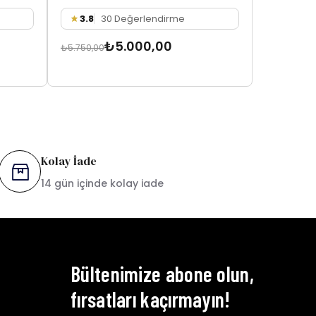
3.8
30 Değerlendirme
3.7
11
₺5.000,00
₺
₺5.750,00
₺6.100,00
Kolay İade
14 gün içinde kolay iade
Bültenimize abone olun,
fırsatları kaçırmayın!