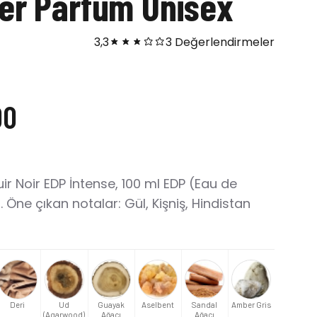
ter Parfüm Unisex
3,3
3 Değerlendirmeler
00
ir Noir EDP İntense, 100 ml EDP (Eau de
Öne çıkan notalar: Gül, Kişniş, Hindistan
Deri
Ud
Guayak
Aselbent
Sandal
Amber Gris
(Agarwood)
Ağacı
Ağacı