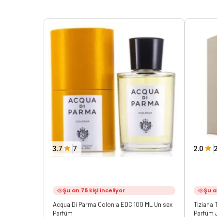
3.7
7
2.0
Şu an
75
kişi inceliyor
Şu 
Acqua Di Parma Colonıa EDC 100 ML Unisex
Tiziana 
Parfüm
Parfüm 