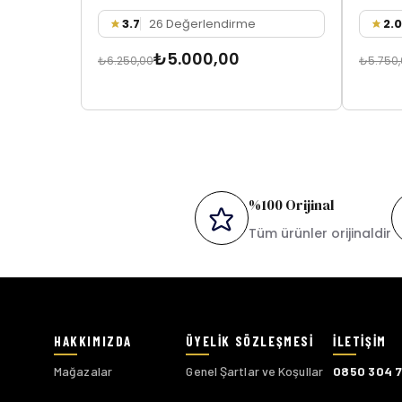
3.7
26 Değerlendirme
2.0
₺5.000,00
₺6.250,00
₺5.750
%100 Orijinal
Tüm ürünler orijinaldir
Mağazalar
Genel Şartlar ve Koşullar
0850 304 