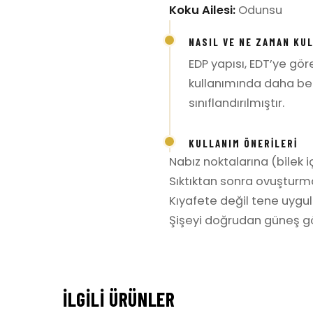
Koku Ailesi:
Odunsu
NASIL VE NE ZAMAN KU
EDP yapısı, EDT’ye gö
kullanımında daha bel
sınıflandırılmıştır.
KULLANIM ÖNERILERI
Nabız noktalarına (bilek iç
Sıktıktan sonra ovuşturm
Kıyafete değil tene uygula
Şişeyi doğrudan güneş gö
İLGILI ÜRÜNLER