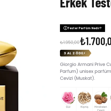
Erkek Tes
ⓘ
Tester Parfüm Nedir?
₺1.700,
₺1.950,00
3 AL 2 ÖDE
⚡
Giorgio Armani Prive Cu
Parfum) unisex parfüm. 
Cevizi (Muskat).
Gül
Kişniş
Hindistan
Cevizi