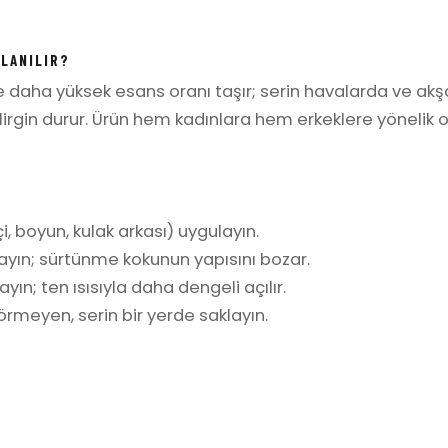
LLANILIR?
re daha yüksek esans oranı taşır; serin havalarda ve ak
irgin durur. Ürün hem kadınlara hem erkeklere yönelik o
i, boyun, kulak arkası) uygulayın.
ayın; sürtünme kokunun yapısını bozar.
yın; ten ısısıyla daha dengeli açılır.
rmeyen, serin bir yerde saklayın.