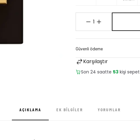
(Muskat)
1
Karşılaştır
Son 24 saatte
26
adet satıl
AÇIKLAMA
EK BILGILER
YORUMLAR