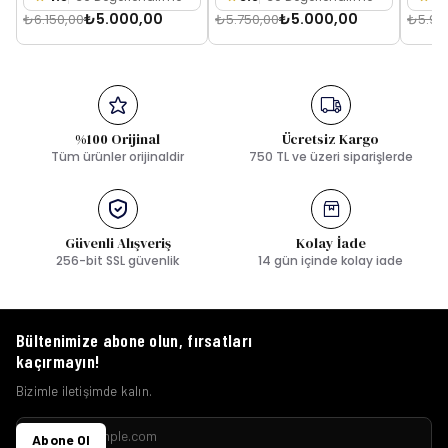
₺5.000,00
₺5.000,00
₺6.150,00
₺5.750,00
₺5.95
%100 Orijinal
Ücretsiz Kargo
Tüm ürünler orijinaldir
750 TL ve üzeri siparişlerde
Güvenli Alışveriş
Kolay İade
256-bit SSL güvenlik
14 gün içinde kolay iade
Bültenimize abone olun, fırsatları
kaçırmayın!
Bizimle iletişimde kalın.
Abone Ol