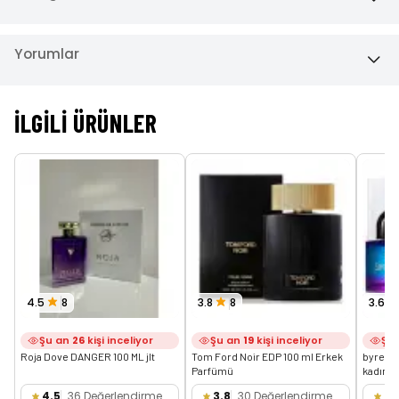
Yorumlar
İLGILI ÜRÜNLER
4.5
8
3.8
8
3.6
Şu an
26
kişi inceliyor
Şu an
19
kişi inceliyor
Şu
Roja Dove DANGER 100 ML jlt
Tom Ford Noir EDP 100 ml Erkek 
byredo 
Parfümü
kadın p
4.5
36 Değerlendirme
3.8
30 Değerlendirme
3.