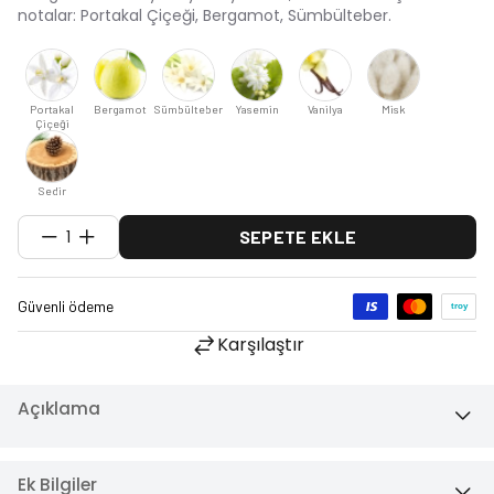
notalar: Portakal Çiçeği, Bergamot, Sümbülteber.
Portakal
Bergamot
Sümbülteber
Yasemin
Vanilya
Misk
Çiçeği
Sedir
1
SEPETE EKLE
Karşılaştır
Açıklama
Ek Bilgiler