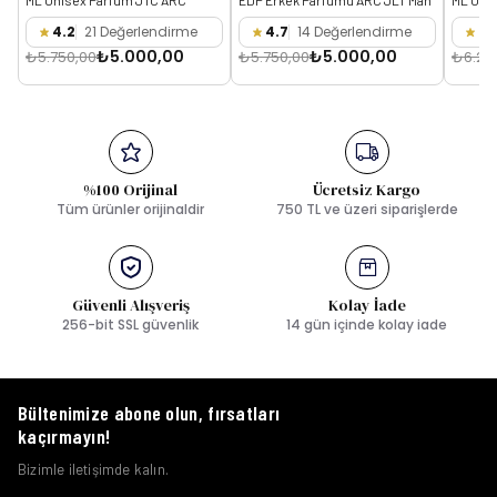
₺5.000,00
₺5.000,00
₺5.750,00
₺5.750,00
₺6.25
%100 Orijinal
Ücretsiz Kargo
Tüm ürünler orijinaldir
750 TL ve üzeri siparişlerde
Güvenli Alışveriş
Kolay İade
256-bit SSL güvenlik
14 gün içinde kolay iade
Bültenimize abone olun, fırsatları
kaçırmayın!
Bizimle iletişimde kalın.
Abone Ol