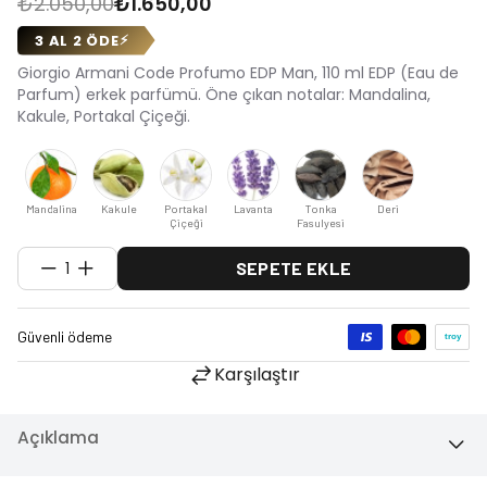
3 AL 2 ÖDE
⚡
Giorgio Armani Code Profumo EDP Man, 110 ml EDP (Eau de
Parfum) erkek parfümü. Öne çıkan notalar: Mandalina,
Kakule, Portakal Çiçeği.
Mandalina
Kakule
Portakal
Lavanta
Tonka
Deri
Çiçeği
Fasulyesi
1
SEPETE EKLE
Karşılaştır
Açıklama
Ek Bilgiler