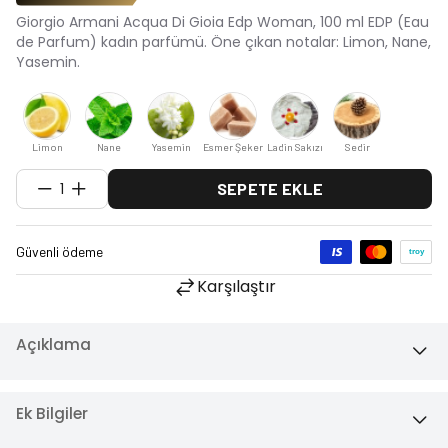
Giorgio Armani Acqua Di Gioia Edp Woman, 100 ml EDP (Eau
de Parfum) kadın parfümü. Öne çıkan notalar: Limon, Nane,
Yasemin.
Limon
Nane
Yasemin
Esmer Şeker
Ladin Sakızı
Sedir
1
SEPETE EKLE
Karşılaştır
Açıklama
Ek Bilgiler