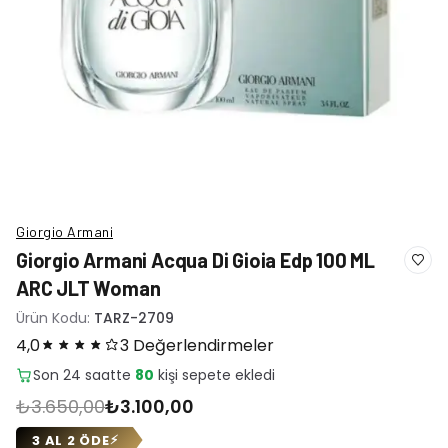
Giorgio Armani
Giorgio Armani Acqua Di Gioia Edp 100 ML
ARC JLT Woman
Ürün Kodu:
TARZ-2709
4,0
3 Değerlendirmeler
Son 24 saatte
20
adet satıldı
₺3.650,00
₺3.100,00
3 AL 2 ÖDE
⚡