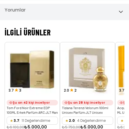
Yorumlar
İLGILI ÜRÜNLER
3.7
3
2.0
2
3.7
Şu an
42
kişi inceliyor
Şu an
28
kişi inceliyor
Şu
Tom Ford Noir Extreme EDP 
Tiziana Terenzi Velorum 100ml 
Acqua D
100ML Erkek Parfüm ARC JLT Man
Unisex Parfüm JLT Unisex
ML Uni
3.7
11 Değerlendirme
2.0
4 Değerlendirme
3.
₺5.000,00
₺5.000,00
₺6.100,00
₺5.750,00
₺6.25