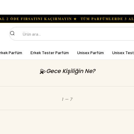
Ara
rkek Parfüm
Erkek Tester Parfüm
Unisex Parfüm
Unisex Tes
💫
Gece Kişiliğin Ne?
1
—
7