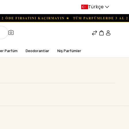
Türkçe
ter Parfüm
Deodorantlar
Niş Parfümler