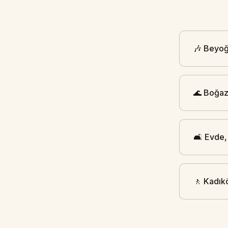
🎶 Beyoğl
🌊 Boğaz
🛋️ Evde,
🚶 Kadık