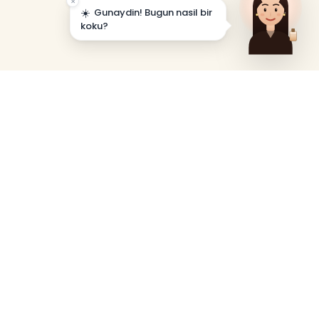
×
☀️
Gunaydin! Bugun nasil bir
koku?
Kolay İade
14 gün içinde kolay iade