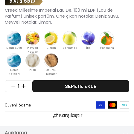
3 AL 2 ÖDE
⚡
Creed Millesime Imperial Eau De, 100 ml EDP (Eau de
Parfum) unisex parfüm. Öne çıkan notalar: Deniz Suyu,
Meyveli Notalar, Limon.
Deniz Suyu
Meyveli
Limon
Bergamot
İris
Mandalina
Notalar
Deniz
Misk
Odunsu
Notaları
Notalar
1
SEPETE EKLE
Karşılaştır
Açıklama