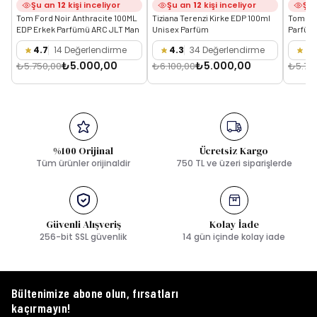
Şu an
12
kişi inceliyor
Şu an
12
kişi inceliyor
Şu
Tom Ford Noir Anthracite 100ML 
Tiziana Terenzi Kirke EDP 100ml 
Tom For
EDP Erkek Parfümü ARC JLT Man
Unisex Parfüm
Parfüm
4.7
14 Değerlendirme
4.3
34 Değerlendirme
3.
₺5.000,00
₺5.000,00
₺5.750,00
₺6.100,00
₺5.75
%100 Orijinal
Ücretsiz Kargo
Tüm ürünler orijinaldir
750 TL ve üzeri siparişlerde
Güvenli Alışveriş
Kolay İade
256-bit SSL güvenlik
14 gün içinde kolay iade
Bültenimize abone olun, fırsatları
kaçırmayın!