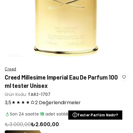
Creed
Creed Millesime Imperial Eau De Parfum 100
ml tester Unisex
Ürün Kodu:
TARZ-1707
3,5
2 Değerlendirmeler
Son 24 saatte
15
adet satıldı
ⓘ
Tester Parfüm Nedir?
₺3.000,00
₺2.600,00