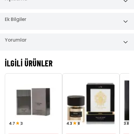
Ek Bilgiler
Yorumlar
İLGILI ÜRÜNLER
4.7
3
4.3
8
3.8