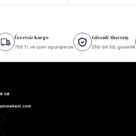
Ücretsiz Kargo
Güvenli Alışveriş
750 TL ve üzeri siparişlerde
256-bit SSL güvenlik
78 48
fummekani.com