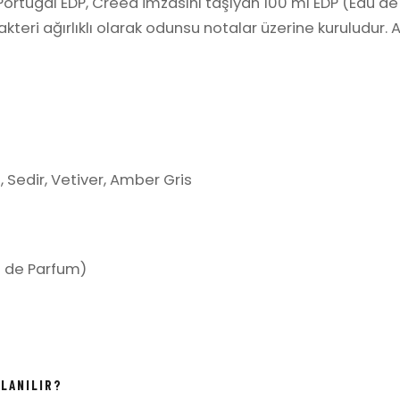
Portugal EDP, Creed imzasını taşıyan 100 ml EDP (Eau d
eri ağırlıklı olarak odunsu notalar üzerine kuruludur. A
 Sedir, Vetiver, Amber Gris
 de Parfum)
LLANILIR?