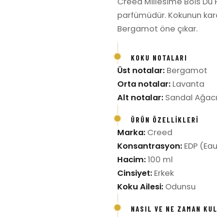
Creed Millesime Bois Du 
parfümüdür. Kokunun karakt
Bergamot öne çıkar.
KOKU NOTALARI
Üst notalar:
Bergamot
Orta notalar:
Lavanta
Alt notalar:
Sandal Ağacı,
ÜRÜN ÖZELLIKLERI
Marka:
Creed
Konsantrasyon:
EDP (Eau
Hacim:
100 ml
Cinsiyet:
Erkek
Koku Ailesi:
Odunsu
NASIL VE NE ZAMAN KU