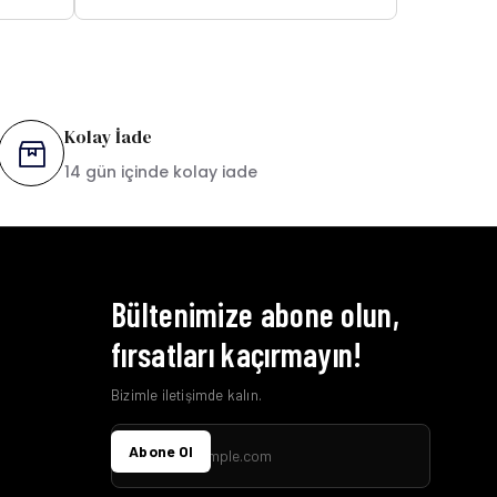
Kolay İade
14 gün içinde kolay iade
Bültenimize abone olun,
fırsatları kaçırmayın!
Bizimle iletişimde kalın.
Abone Ol