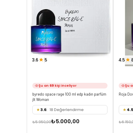
3.6
5
4.5
Şu an
69
kişi inceliyor
Şu 
byredo space rage 100 ml edp kadın parfüm
Roja Do
jlt Woman
3.6
18 Değerlendirme
4.
₺5.000,00
₺5.950,00
₺6.150,