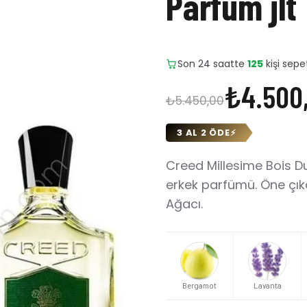
Parfüm jlt
Son 24 saatte
27
adet satıl
₺4.500
₺5.450,00
3 AL 2 ÖDE
⚡
Creed Millesime Bois D
erkek parfümü. Öne çık
Ağacı.
Bergamot
Lavanta