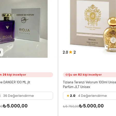
8
2.0
2
an
26
kişi inceliyor
Şu an
82
kişi inceliyor
ve DANGER 100 ML jlt
Tiziana Terenzi Velorum 100ml Unis
Parfüm JLT Unisex
5
36 Değerlendirme
2.0
4 Değerlendirme
₺5.000,00
₺5.000,00
00
₺5.750,00