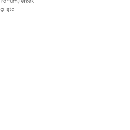
e Parfum) erkek
çılışta