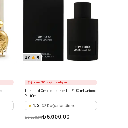
4.0
8
3.8
8
Şu an
70
kişi inceliyor
Şu an
3
ex
Tom Ford Ombre Leather EDP 100 ml Unisex
Tom Ford No
Parfüm
4.0
32 Değerlendirme
3.8
3
₺5.000,00
₺6.250,00
₺5.750,00