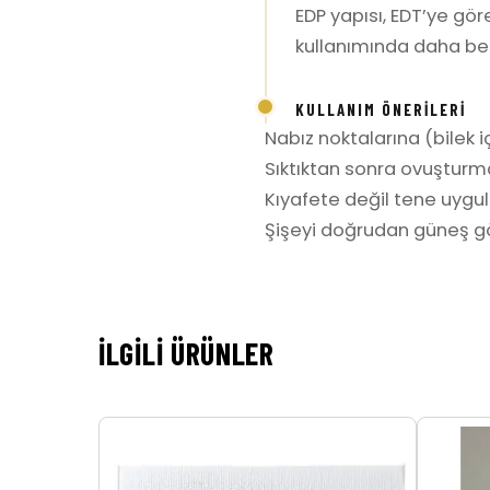
EDP yapısı, EDT’ye gö
kullanımında daha belir
KULLANIM ÖNERILERI
Nabız noktalarına (bilek iç
Sıktıktan sonra ovuşturm
Kıyafete değil tene uygula
Şişeyi doğrudan güneş gö
İLGILI ÜRÜNLER