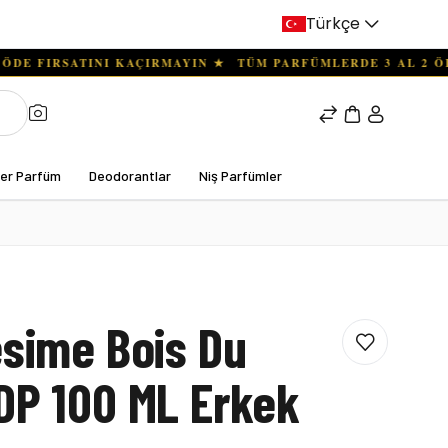
Türkçe
ter Parfüm
Deodorantlar
Niş Parfümler
esime Bois Du
DP 100 ML Erkek