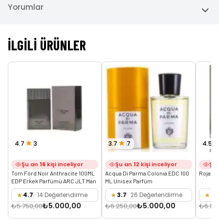
Yorumlar
İLGILI ÜRÜNLER
4.7
3
3.7
7
4.5
Şu an
16
kişi inceliyor
Şu an
12
kişi inceliyor
Şu
Tom Ford Noir Anthracite 100ML 
Acqua Di Parma Colonıa EDC 100 
Roja Do
EDP Erkek Parfümü ARC JLT Man
ML Unisex Parfüm
4.7
14 Değerlendirme
3.7
26 Değerlendirme
4.
₺5.000,00
₺5.000,00
₺5.750,00
₺6.250,00
₺6.150