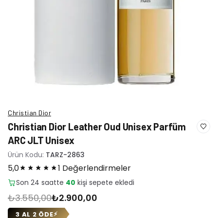
Christian Dior
Christian Dior Leather Oud Unisex Parfüm
ARC JLT Unisex
Ürün Kodu:
TARZ-2863
5,0
1 Değerlendirmeler
Son 24 saatte
40
adet satıldı
₺3.550,00
₺2.900,00
3 AL 2 ÖDE
⚡