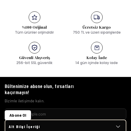
%100 Orijinal
Ücretsiz Kargo
Tüm ürünler orijinaldir
750 TL ve üzeri siparişlerde
Güvenli Alışveriş
Kolay İade
256-bit SSL güvenlik
14 gün içinde kolay iade
Bültenimize abone olun, fırsatları
kaçırmayın!
Bizimle iletişimde kalın.
Abone Ol
Alt Bilgi İçeriği