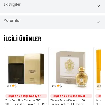
Ek Bilgiler
Yorumlar
İLGILI ÜRÜNLER
3.7
3
2.0
2
3.7
Şu an
34
kişi inceliyor
Şu an
23
kişi inceliyor
Şu
Tom Ford Noir Extreme EDP 
Tiziana Terenzi Velorum 100ml 
Acqua D
100ML Erkek Parfüm ARC JLT Man
Unisex Parfüm JLT Unisex
ML Uni