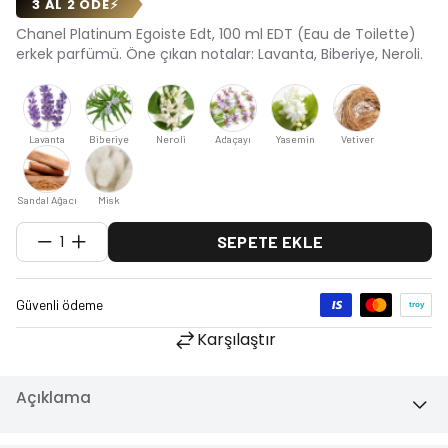
3 AL 2 ÖDE
⚡
Chanel Platinum Egoiste Edt, 100 ml EDT (Eau de Toilette)
erkek parfümü. Öne çıkan notalar: Lavanta, Biberiye, Neroli.
Lavanta
Biberiye
Neroli
Adaçayı
Yasemin
Vetiver
Sandal Ağacı
Misk
1
SEPETE EKLE
Karşılaştır
Açıklama