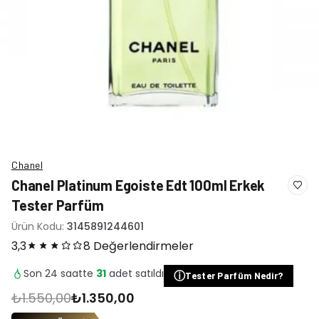
Chanel
Chanel Platinum Egoiste Edt 100ml Erkek
Tester Parfüm
Ürün Kodu:
3145891244601
3,3
8 Değerlendirmeler
Son 24 saatte
31
adet satıldı
ⓘ
Tester Parfüm Nedir?
₺1.550,00
₺1.350,00