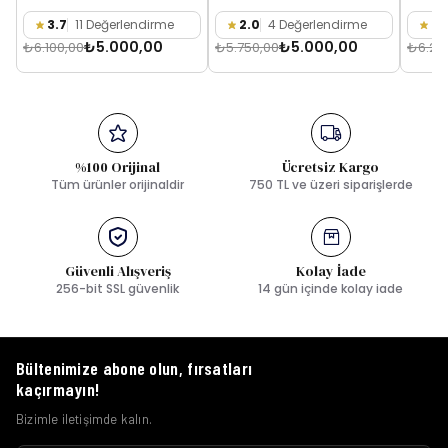
3.7
11 Değerlendirme
2.0
4 Değerlendirme
3.
₺5.000,00
₺5.000,00
₺6.100,00
₺5.750,00
₺6.25
%100 Orijinal
Ücretsiz Kargo
Tüm ürünler orijinaldir
750 TL ve üzeri siparişlerde
Güvenli Alışveriş
Kolay İade
256-bit SSL güvenlik
14 gün içinde kolay iade
Bültenimize abone olun, fırsatları
kaçırmayın!
Bizimle iletişimde kalın.