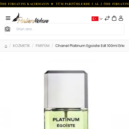
Ara
KOZMETİK
PARFÜM
Chanel Platinum Egoiste Edt 100ml Erkek