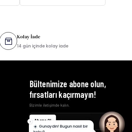
Kolay İade
14 gün içinde kolay iade
Bültenimize abone olun,
fırsatları kaçırmayın!
Bizimle iletişimde kalın.
Abone Ol
×
☀️
Gunaydin! Bugun nasil bir
koku?