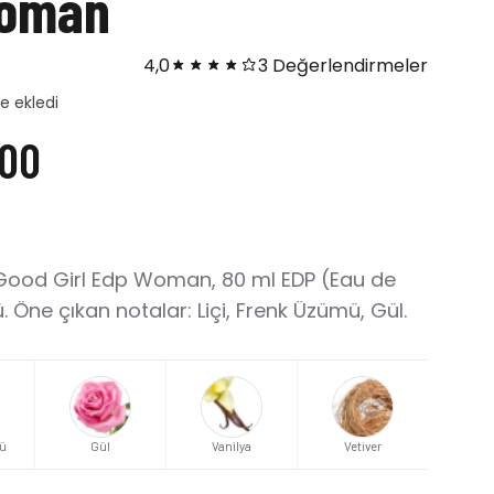
Woman
4,0
3 Değerlendirmeler
dı
,00
 Good Girl Edp Woman, 80 ml EDP (Eau de
Öne çıkan notalar: Liçi, Frenk Üzümü, Gül.
ü
Gül
Vanilya
Vetiver