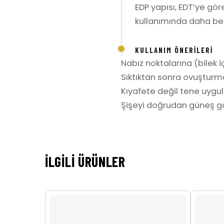
EDP yapısı, EDT’ye gö
kullanımında daha belir
KULLANIM ÖNERILERI
Nabız noktalarına (bilek iç
Sıktıktan sonra ovuşturm
Kıyafete değil tene uygula
Şişeyi doğrudan güneş gö
İLGILI ÜRÜNLER