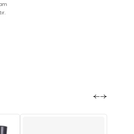
şam
ır.