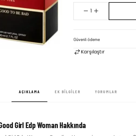
1
Karşılaştır
AÇIKLAMA
EK BILGILER
YORUMLAR
 Good Girl Edp Woman Hakkında