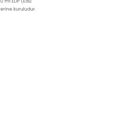
80 ml EDP (Eau
erine kuruludur.