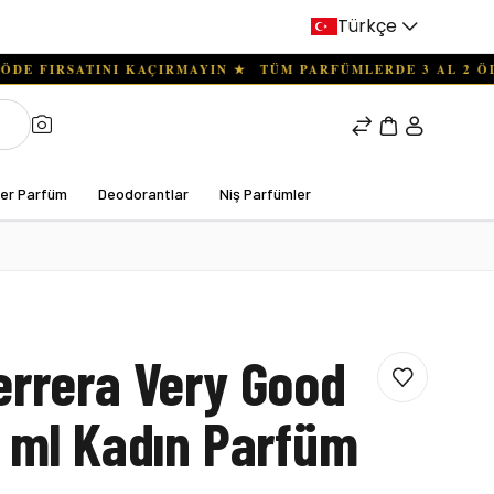
Türkçe
ter Parfüm
Deodorantlar
Niş Parfümler
errera Very Good
0 ml Kadın Parfüm