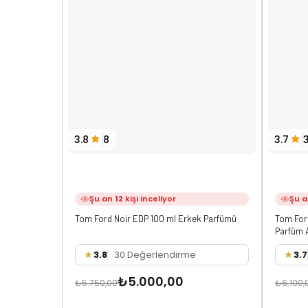
3.7
3.8
8
Şu 
Şu an
12
kişi inceliyor
Tom For
Tom Ford Noir EDP 100 ml Erkek Parfümü
Parfüm 
3.7
3.8
30 Değerlendirme
₺5.000,00
₺6.100,
₺5.750,00