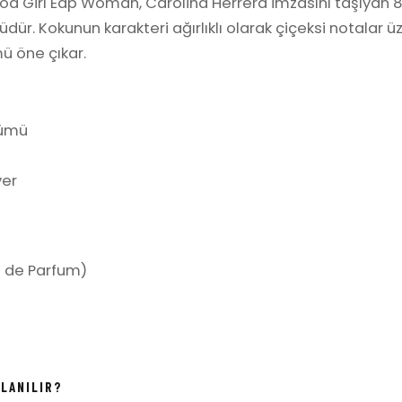
od Girl Edp Woman, Carolina Herrera imzasını taşıyan 
ür. Kokunun karakteri ağırlıklı olarak çiçeksi notalar üz
mü öne çıkar.
zümü
ver
 de Parfum)
LLANILIR?