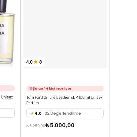
4.0
8
4.2
5
Şu an
14
kişi inceliyor
Şu an
15
 Unisex
Tom Ford Ombre Leather EDP 100 ml Unisex
Franck Bocle
Parfüm
Parfüm JTC
4.0
32 Değerlendirme
4.2
2
₺5.000,00
₺6.250,00
₺5.750,00