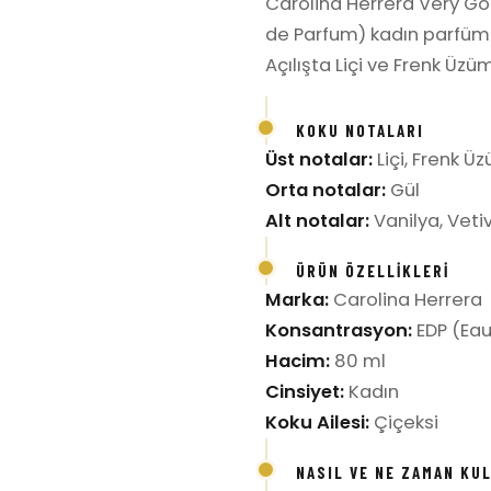
Carolina Herrera Very Go
de Parfum) kadın parfümüd
Açılışta Liçi ve Frenk Üzü
KOKU NOTALARI
Üst notalar:
Liçi, Frenk Ü
Orta notalar:
Gül
Alt notalar:
Vanilya, Veti
ÜRÜN ÖZELLIKLERI
Marka:
Carolina Herrera
Konsantrasyon:
EDP (Eau
Hacim:
80 ml
Cinsiyet:
Kadın
Koku Ailesi:
Çiçeksi
NASIL VE NE ZAMAN KU