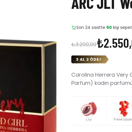
ARC JLT 
Son 24 saatte
18
adet satıl
₺2.550
₺3.200,00
3 AL 2 ÖDE
⚡
Carolina Herrera Very
Parfum) kadın parfümü. 
Liçi
Frenk Üzüm