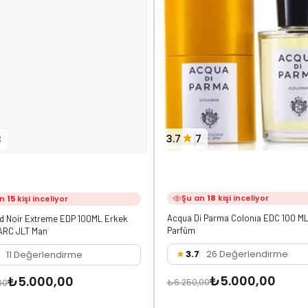
3
3.7
7
an
15
kişi inceliyor
Şu an
18
kişi inceliyor
d Noir Extreme EDP 100ML Erkek
Acqua Di Parma Colonıa EDC 100 ML
ARC JLT Man
Parfüm
11 Değerlendirme
3.7
26 Değerlendirme
₺5.000,00
₺5.000,00
00
₺6.250,00