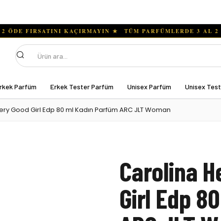
Ara
rkek Parfüm
Erkek Tester Parfüm
Unisex Parfüm
Unisex Tes
Very Good Girl Edp 80 ml Kadın Parfüm ARC JLT Woman
Carolina H
Girl Edp 8