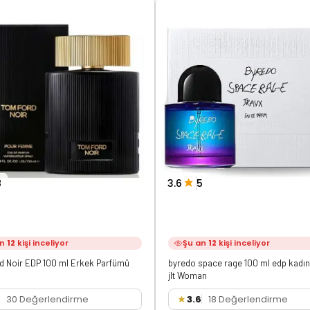
8
3.6
5
an
12
kişi inceliyor
Şu an
12
kişi inceliyor
d Noir EDP 100 ml Erkek Parfümü
byredo space rage 100 ml edp kadı
jlt Woman
30 Değerlendirme
3.6
18 Değerlendirme