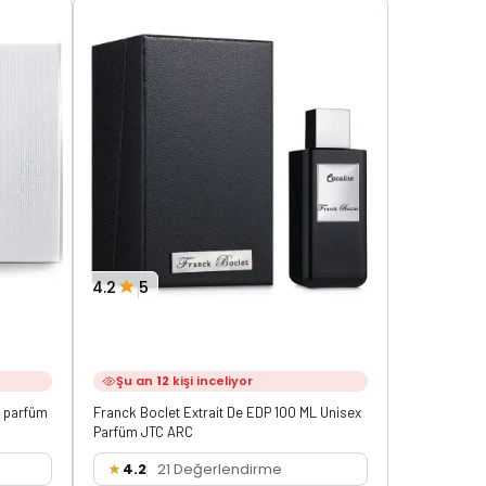
4.2
5
4.0
8
Şu an
12
kişi inceliyor
Şu an
12
n parfüm
Franck Boclet Extrait De EDP 100 ML Unisex
Tom Ford Om
Parfüm JTC ARC
Parfüm
4.2
21 Değerlendirme
4.0
3