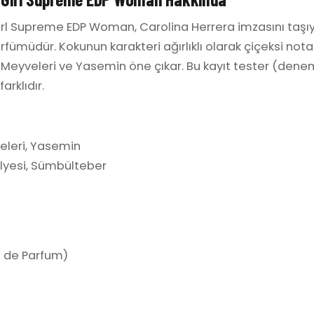
rl Supreme EDP Woman, Carolina Herrera imzasını taşı
fümüdür. Kokunun karakteri ağırlıklı olarak çiçeksi nota
 Meyveleri ve Yasemin öne çıkar. Bu kayıt tester (denem
arklıdır.
leri, Yasemin
lyesi, Sümbülteber
 de Parfum)