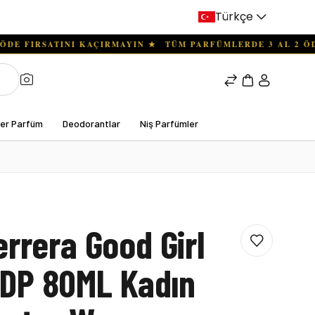
Türkçe
ter Parfüm
Deodorantlar
Niş Parfümler
errera Good Girl
DP 80ML Kadın