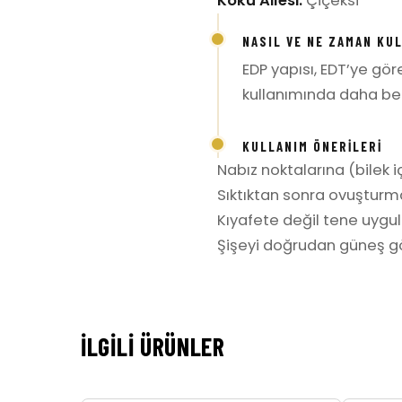
Koku Ailesi:
Çiçeksi
NASIL VE NE ZAMAN KU
EDP yapısı, EDT’ye gö
kullanımında daha belir
KULLANIM ÖNERILERI
Nabız noktalarına (bilek iç
Sıktıktan sonra ovuşturm
Kıyafete değil tene uygula
Şişeyi doğrudan güneş gö
İLGILI ÜRÜNLER