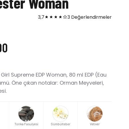
ester Woman
3,7
3 Değerlendirmeler
00
 Girl Supreme EDP Woman, 80 ml EDP (Eau
mü. Öne çıkan notalar: Orman Meyveleri,
si.
Tonka Fasulyesi
Sümbülteber
Vetiver