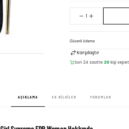
1
Karşılaştır
Son 24 saatte
5
adet satıld
AÇIKLAMA
EK BILGILER
YORUMLAR
d Girl Supreme EDP Woman Hakkında