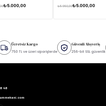
₺5.000,00
₺5.000,00
,00
₺5.950,00
Ücretsiz Kargo
Güvenli Alışveriş
750 TL ve üzeri siparişlerde
256-bit SSL güvenlik
78 48
fummekani.com