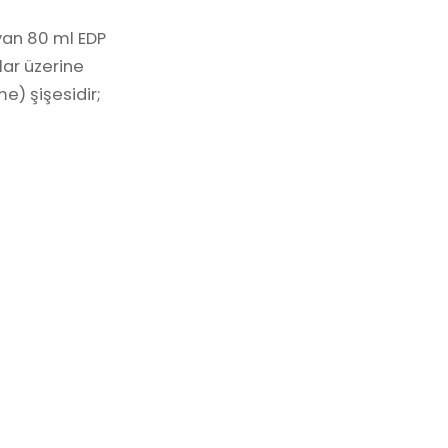
yan 80 ml EDP
lar üzerine
e) şişesidir;