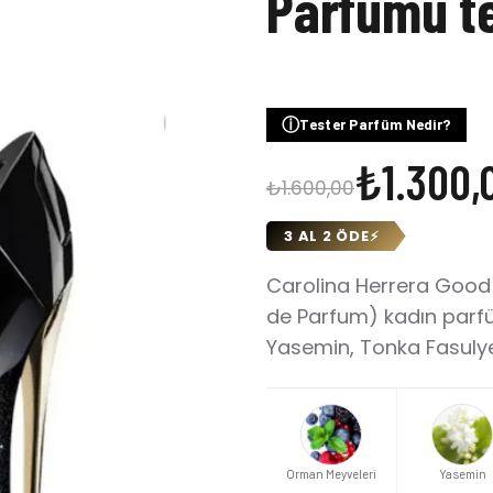
Parfümü t
ⓘ
Tester Parfüm Nedir?
₺1.300,
₺1.600,00
3 AL 2 ÖDE
⚡
Carolina Herrera Good
de Parfum) kadın parfü
Yasemin, Tonka Fasulye
Orman Meyveleri
Yasemin