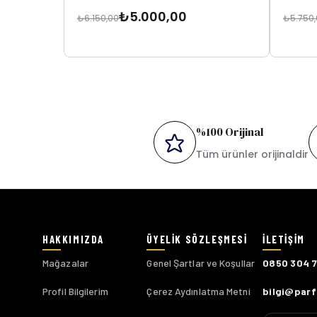
₺5.000,00
₺6.150,00
₺5.750
%100 Orijinal
Tüm ürünler orijinaldir
Mağazalar
Genel Şartlar ve Koşullar
0850 304 
Profil Bilgilerim
Çerez Aydınlatma Metni
bilgi@par