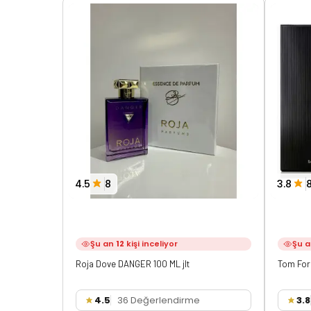
4.5
8
3.8
Şu an
12
kişi inceliyor
Şu 
Roja Dove DANGER 100 ML jlt
Tom For
4.5
36 Değerlendirme
3.8