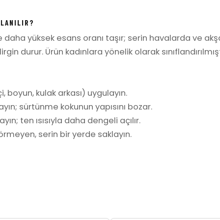
LLANILIR?
re daha yüksek esans oranı taşır; serin havalarda ve ak
gin durur. Ürün kadınlara yönelik olarak sınıflandırılmışt
i, boyun, kulak arkası) uygulayın.
ayın; sürtünme kokunun yapısını bozar.
yın; ten ısısıyla daha dengeli açılır.
rmeyen, serin bir yerde saklayın.