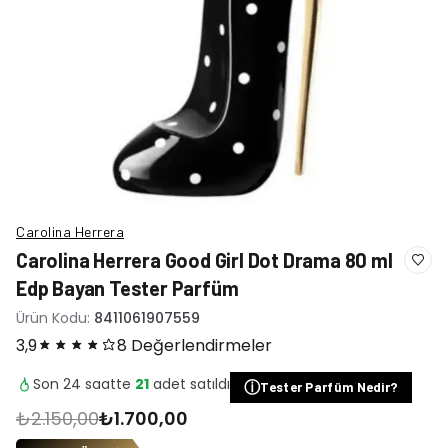
Carolina Herrera
Carolina Herrera Good Girl Dot Drama 80 ml
Edp Bayan Tester Parfüm
Ürün Kodu:
8411061907559
3,9
8 Değerlendirmeler
Son 24 saatte
21
adet satıldı
ⓘ
Tester Parfüm Nedir?
₺2.150,00
₺1.700,00