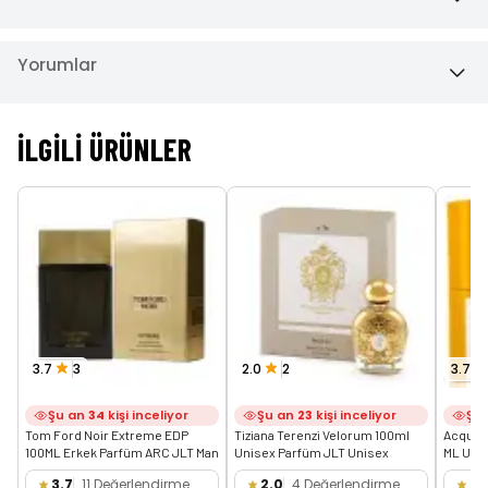
Yorumlar
İLGILI ÜRÜNLER
3.7
3
2.0
2
3.7
Şu an
34
kişi inceliyor
Şu an
23
kişi inceliyor
Şu
Tom Ford Noir Extreme EDP 
Tiziana Terenzi Velorum 100ml 
Acqua D
100ML Erkek Parfüm ARC JLT Man
Unisex Parfüm JLT Unisex
ML Uni
3.7
11 Değerlendirme
2.0
4 Değerlendirme
3.