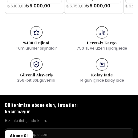
₺5.000,00
₺5.000,00
₺6.100,00
₺5.750,00
₺6.25
%100 Orijinal
Ücretsiz Kargo
Tüm ürünler orijinaldir
750 TL ve üzeri siparişlerde
Güvenli Alışveriş
Kolay İade
256-bit SSL güvenlik
14 gün içinde kolay iade
Bültenimize abone olun, fırsatları
kaçırmayın!
Bizimle iletişimde kalın.
Abone Ol