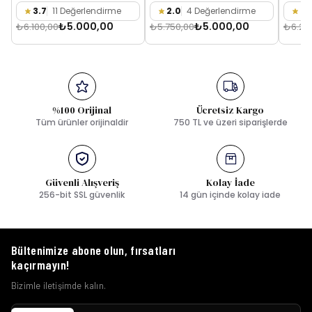
₺5.000,00
₺5.000,00
₺6.100,00
₺5.750,00
₺6.25
%100 Orijinal
Ücretsiz Kargo
Tüm ürünler orijinaldir
750 TL ve üzeri siparişlerde
Güvenli Alışveriş
Kolay İade
256-bit SSL güvenlik
14 gün içinde kolay iade
Bültenimize abone olun, fırsatları
kaçırmayın!
Bizimle iletişimde kalın.
Abone Ol