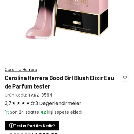
Carolina Herrera
Carolina Herrera Good Girl Blush Elixir Eau
de Parfum tester
Ürün Kodu:
TARZ-3594
3,7
3 Değerlendirmeler
ⓘ
Tester Parfüm Nedir?
₺2.000,00
₺1.600,00