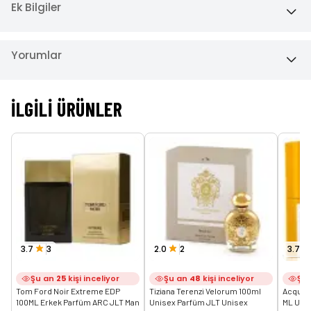
Yorumlar
İLGILI ÜRÜNLER
3.7
3
2.0
2
3.7
Şu an
25
kişi inceliyor
Şu an
48
kişi inceliyor
Şu
Tom Ford Noir Extreme EDP 
Tiziana Terenzi Velorum 100ml 
Acqua D
100ML Erkek Parfüm ARC JLT Man
Unisex Parfüm JLT Unisex
ML Uni
3.7
11 Değerlendirme
2.0
4 Değerlendirme
3.