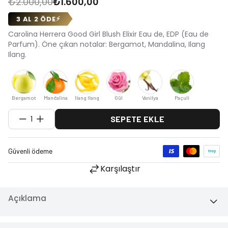
3 AL 2 ÖDE
⚡
Carolina Herrera Good Girl Blush Elixir Eau de, EDP (Eau de
Parfum). Öne çıkan notalar: Bergamot, Mandalina, Ilang
Ilang.
Bergamot
Mandalina
Ilang Ilang
Gül
Vanilya
Paçuli
1
SEPETE EKLE
Karşılaştır
Açıklama
Ek Bilgiler