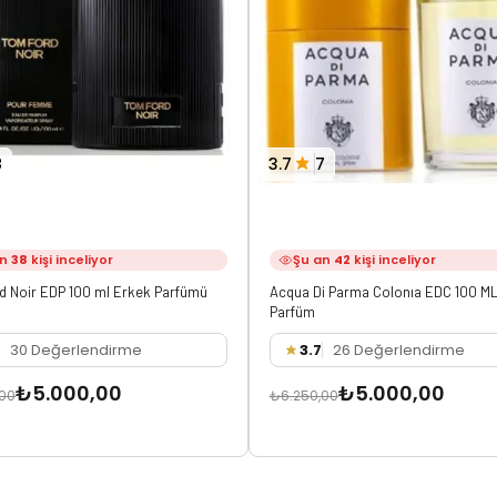
8
3.7
7
an
38
kişi inceliyor
Şu an
42
kişi inceliyor
d Noir EDP 100 ml Erkek Parfümü
Acqua Di Parma Colonıa EDC 100 ML
Parfüm
30 Değerlendirme
3.7
26 Değerlendirme
₺5.000,00
₺5.000,00
,00
₺6.250,00