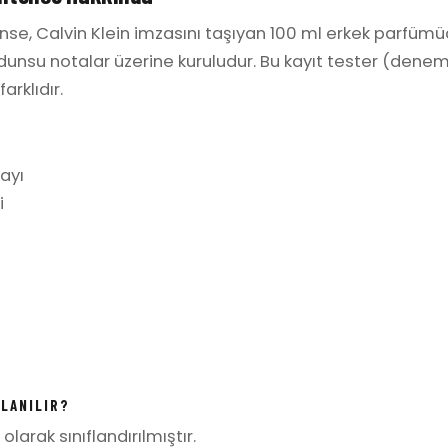
ense, Calvin Klein imzasını taşıyan 100 ml erkek parfüm
 odunsu notalar üzerine kuruludur. Bu kayıt tester (denem
arklıdır.
ayı
i
LLANILIR?
olarak sınıflandırılmıştır.