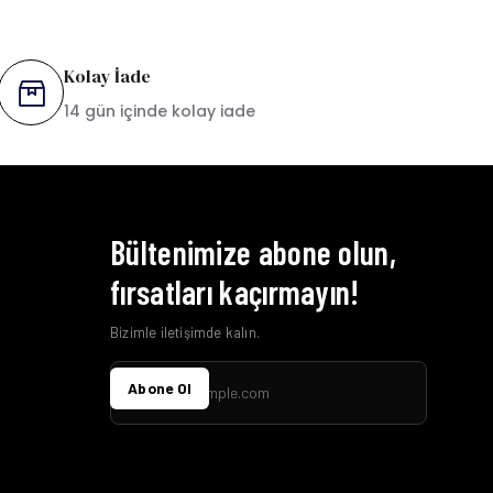
Kolay İade
14 gün içinde kolay iade
Bültenimize abone olun,
fırsatları kaçırmayın!
Bizimle iletişimde kalın.
Abone Ol