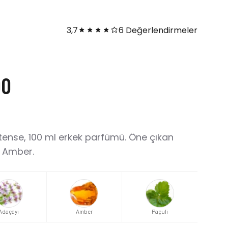
3,7
6 Değerlendirmeler
00
ntense, 100 ml erkek parfümü. Öne çıkan
, Amber.
Adaçayı
Amber
Paçuli