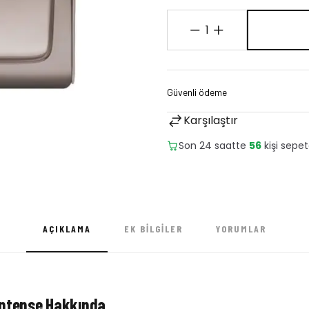
1
Karşılaştır
Son 24 saatte
32
adet satıl
AÇIKLAMA
EK BILGILER
YORUMLAR
 Intense Hakkında