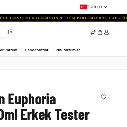
Türkçe
ter Parfüm
Deodorantlar
Niş Parfümler
in Euphoria
0ml Erkek Tester