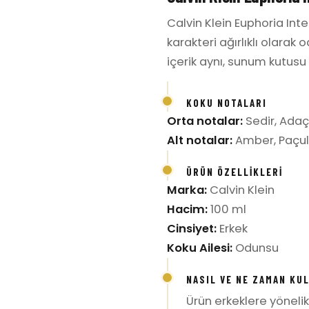
Calvin Klein Euphoria Int
karakteri ağırlıklı olarak
içerik aynı, sunum kutusu f
KOKU NOTALARI
Orta notalar:
Sedir, Adaç
Alt notalar:
Amber, Paçul
ÜRÜN ÖZELLIKLERI
Marka:
Calvin Klein
Hacim:
100 ml
Cinsiyet:
Erkek
Koku Ailesi:
Odunsu
NASIL VE NE ZAMAN KU
Ürün erkeklere yönelik 