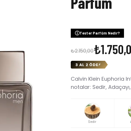
Parfüm
ⓘ
Tester Parfüm Nedir?
₺1.750,
₺2.150,00
3 AL 2 ÖDE
⚡
Calvin Klein Euphoria I
notalar: Sedir, Adaçayı
Sedir