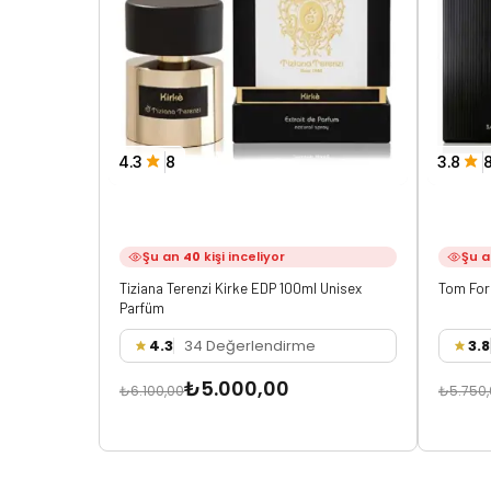
4.3
8
3.8
Şu an
40
kişi inceliyor
Şu 
Tiziana Terenzi Kirke EDP 100ml Unisex
Tom For
Parfüm
4.3
34 Değerlendirme
3.8
₺5.000,00
₺6.100,00
₺5.750