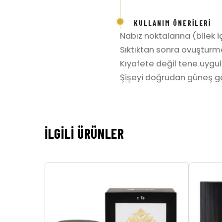
KULLANIM ÖNERILERI
Nabız noktalarına (bilek iç
Sıktıktan sonra ovuşturm
Kıyafete değil tene uygula
Şişeyi doğrudan güneş gö
İLGILI ÜRÜNLER