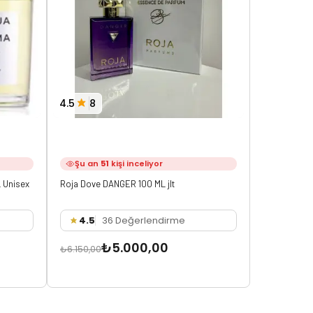
4.5
8
4.0
8
Şu an
51
kişi inceliyor
Şu an
6
 Unisex
Roja Dove DANGER 100 ML jlt
Tom Ford Om
Parfüm
4.5
36 Değerlendirme
4.0
3
₺5.000,00
₺6.150,00
₺6.250,00