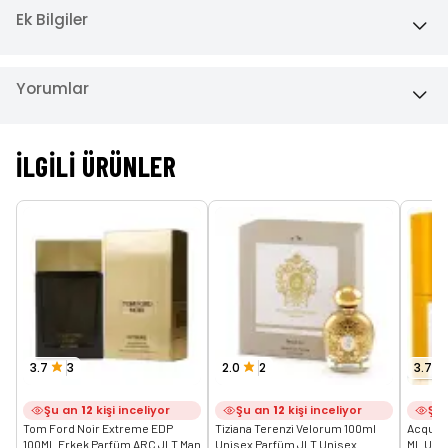
Ek Bilgiler
Yorumlar
İLGILI ÜRÜNLER
3.7
3
2.0
2
3.7
Şu an
12
kişi inceliyor
Şu an
12
kişi inceliyor
Şu
Tom Ford Noir Extreme EDP 
Tiziana Terenzi Velorum 100ml 
Acqua D
100ML Erkek Parfüm ARC JLT Man
Unisex Parfüm JLT Unisex
ML Uni