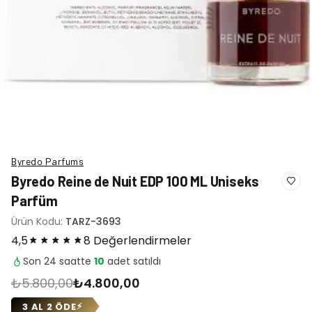
Byredo Parfums
Byredo Reine de Nuit EDP 100 ML Uniseks
Parfüm
Ürün Kodu:
TARZ-3693
4,5
8 Değerlendirmeler
Son 24 saatte
10
adet satıldı
₺5.800,00
₺4.800,00
3 AL 2 ÖDE
⚡