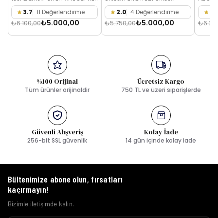
3.7
11 Değerlendirme
2.0
4 Değerlendirme
3.
₺5.000,00
₺5.000,00
₺6.100,00
₺5.750,00
₺6.25
%100 Orijinal
Ücretsiz Kargo
Tüm ürünler orijinaldir
750 TL ve üzeri siparişlerde
Güvenli Alışveriş
Kolay İade
256-bit SSL güvenlik
14 gün içinde kolay iade
Bültenimize abone olun, fırsatları
kaçırmayın!
Bizimle iletişimde kalın.