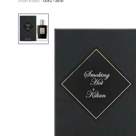
Ürün Kodu:
TARZ-3691