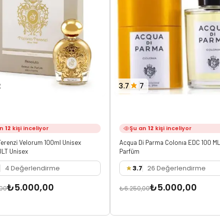
2
3.7
7
an
12
kişi inceliyor
Şu an
12
kişi inceliyor
Terenzi Velorum 100ml Unisex
Acqua Di Parma Colonıa EDC 100 ML
JLT Unisex
Parfüm
4 Değerlendirme
3.7
26 Değerlendirme
₺5.000,00
₺5.000,00
,00
₺6.250,00