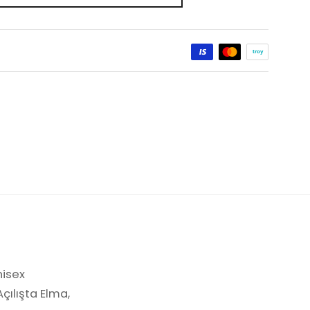
nisex
çılışta Elma,