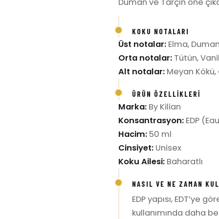
Duman ve Tarçın öne çıka
KOKU NOTALARI
Üst notalar:
Elma, Duman,
Orta notalar:
Tütün, Vani
Alt notalar:
Meyan Kökü, 
ÜRÜN ÖZELLIKLERI
Marka:
By Kilian
Konsantrasyon:
EDP (Eau
Hacim:
50 ml
Cinsiyet:
Unisex
Koku Ailesi:
Baharatlı
NASIL VE NE ZAMAN KU
EDP yapısı, EDT’ye gö
kullanımında daha bel