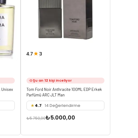
4.7
3
3.8
8
Şu an
12
kişi inceliyor
Şu an
12
 Unisex
Tom Ford Noir Anthracite 100ML EDP Erkek
Tom Ford No
Parfümü ARC JLT Man
4.7
14 Değerlendirme
3.8
3
₺5.000,00
₺5.750,00
₺5.750,00