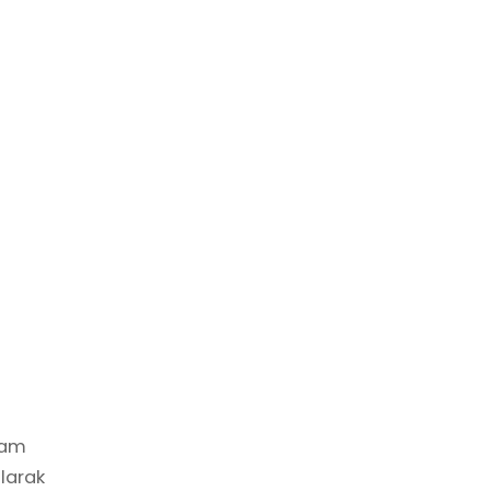
şam
larak