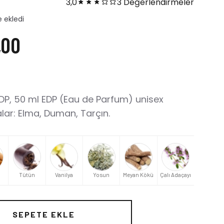
3,0
3 Değerlendirmeler
ı
,00
EDP, 50 ml EDP (Eau de Parfum) unisex
lar: Elma, Duman, Tarçın.
Tütün
Vanilya
Yosun
Meyan Kökü
Çalı Adaçayı
SEPETE EKLE