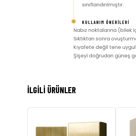
sınıflandırılmıştır.
KULLANIM ÖNERILERI
Nabız noktalarına (bilek iç
Sıktıktan sonra ovuşturm
Kıyafete değil tene uygula
Şişeyi doğrudan güneş gö
İLGILI ÜRÜNLER