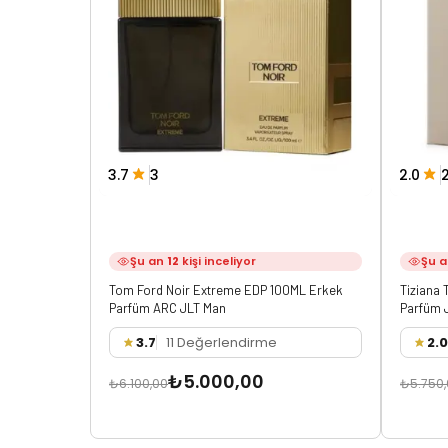
3.7
3
2.0
Şu an
12
kişi inceliyor
Şu 
Tom Ford Noir Extreme EDP 100ML Erkek
Tiziana 
Parfüm ARC JLT Man
Parfüm 
3.7
11 Değerlendirme
2.0
₺5.000,00
₺6.100,00
₺5.750