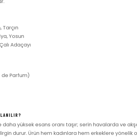
r.
 Tarçın
lya, Yosun
Çalı Adaçayı
 de Parfum)
LLANILIR?
re daha yüksek esans oranı taşır; serin havalarda ve ak
irgin durur. Ürün hem kadınlara hem erkeklere yönelik o