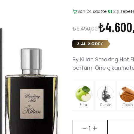
Son 24 saatte
7
adet satıld
₺4.600
₺5.450,00
3 AL 2 ÖDE
⚡
By Kilian Smoking Hot 
parfüm. Öne çıkan nota
Elma
Duman
Tarçın
1