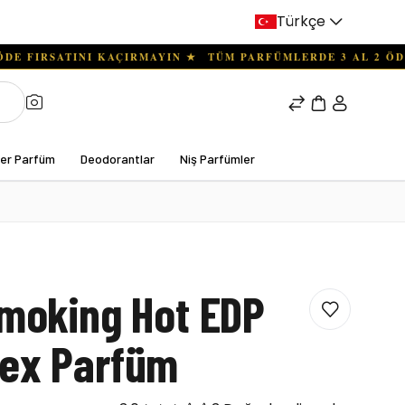
Türkçe
ter Parfüm
Deodorantlar
Niş Parfümler
Smoking Hot EDP
sex Parfüm