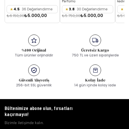
Parfümü
kadın p
4.5
36 Değerlendirme
3.8
30 Değerlendirme
3.
₺5.000,00
₺5.000,00
₺6.150,00
₺5.750,00
₺5.95
%100 Orijinal
Ücretsiz Kargo
Tüm ürünler orijinaldir
750 TL ve üzeri siparişlerde
Güvenli Alışveriş
Kolay İade
256-bit SSL güvenlik
14 gün içinde kolay iade
Bültenimize abone olun, fırsatları
kaçırmayın!
Bizimle iletişimde kalın.