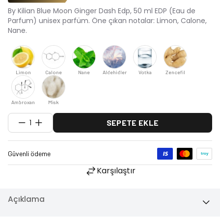
By Kilian Blue Moon Ginger Dash Edp, 50 ml EDP (Eau de
Parfum) unisex parfüm. Öne çıkan notalar: Limon, Calone,
Nane.
Limon
Calone
Nane
Aldehidler
Votka
Zencefil
Ambroxan
Misk
1
SEPETE EKLE
Karşılaştır
Açıklama