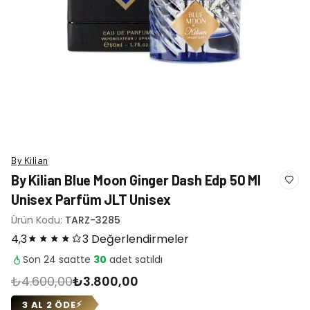
By Kilian
By Kilian Blue Moon Ginger Dash Edp 50 Ml
Unisex Parfüm JLT Unisex
Ürün Kodu:
TARZ-3285
4,3
3 Değerlendirmeler
Son 24 saatte
30
adet satıldı
₺4.600,00
₺3.800,00
3 AL 2 ÖDE
⚡