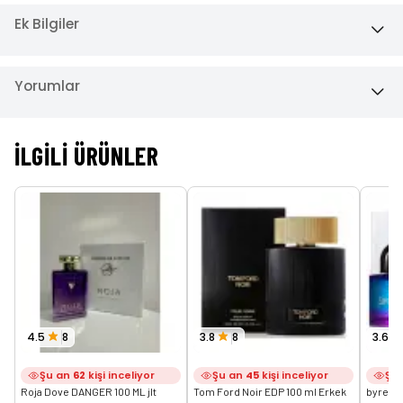
Ek Bilgiler
Yorumlar
İLGILI ÜRÜNLER
4.5
8
3.8
8
3.6
Şu an
62
kişi inceliyor
Şu an
45
kişi inceliyor
Şu
Roja Dove DANGER 100 ML jlt
Tom Ford Noir EDP 100 ml Erkek 
byredo 