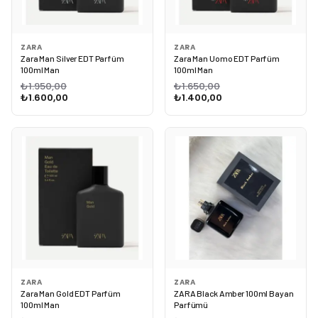
ZARA
ZARA
Zara Man Silver EDT Parfüm
Zara Man Uomo EDT Parfüm
100ml Man
100ml Man
₺1.950,00
₺1.650,00
₺1.600,00
₺1.400,00
ZARA
ZARA
Zara Man Gold EDT Parfüm
ZARA Black Amber 100ml Bayan
100ml Man
Parfümü