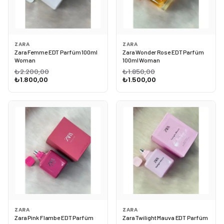
ZARA
ZARA
Zara Femme EDT Parfüm 100ml
Zara Wonder Rose EDT Parfüm
Woman
100ml Woman
₺2.200,00
₺1.850,00
₺1.800,00
₺1.500,00
ZARA
ZARA
Zara Pink Flambe EDT Parfüm
Zara Twilight Mauva EDT Parfüm