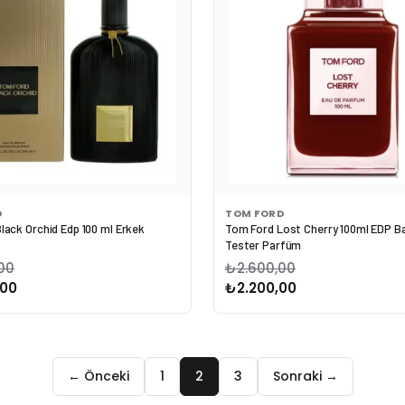
D
TOM FORD
lack Orchid Edp 100 ml Erkek
Tom Ford Lost Cherry 100ml EDP B
Tester Parfüm
00
₺2.600,00
,00
₺2.200,00
← Önceki
1
2
3
Sonraki →