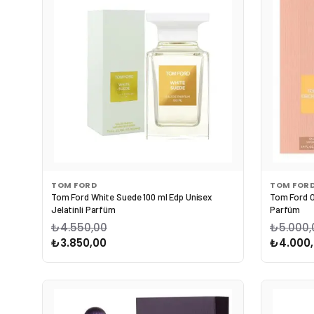
TOM FORD
TOM FOR
Tom Ford White Suede 100 ml Edp Unisex
Tom Ford O
Jelatinli Parfüm
Parfüm
₺4.550,00
₺5.000,
₺3.850,00
₺4.000