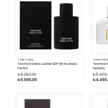
TOM FORD
TOM FOR
Tom Ford Ombre Leather EDP 100 ml Unisex
Tom Ford W
Parfüm
Parfümü
₺6.250,00
₺5.450,
₺5.000,00
₺4.450