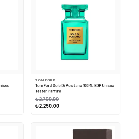
TOM FORD
nisex
Tom Ford Sole Di Positano 100ML EDP Unisex
Tester Parfüm
₺2.700,00
₺2.250,00