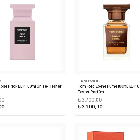
D
TOM FORD
ose Prick EDP 100ml Unisex Tester
Tom Ford Ebène Fumé 100ML EDP U
Tester Parfüm
00
₺3.700,00
00
₺3.200,00