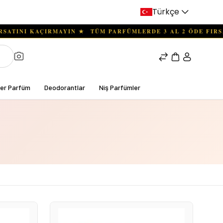
Türkçe
ter Parfüm
Deodorantlar
Niş Parfümler