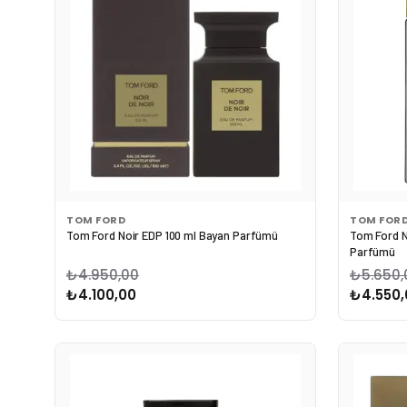
TOM FORD
TOM FOR
Tom Ford Noir EDP 100 ml Bayan Parfümü
Tom Ford N
Parfümü
₺4.950,00
₺5.650,
₺4.100,00
₺4.550,