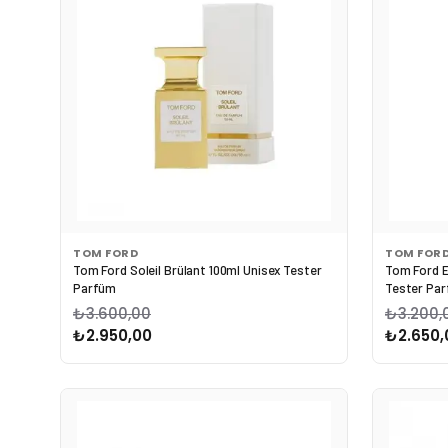
TOM FORD
TOM FOR
Tom Ford Soleil Brülant 100ml Unisex Tester
Tom Ford E
Parfüm
Tester Pa
₺3.600,00
₺3.200,
₺2.950,00
₺2.650,