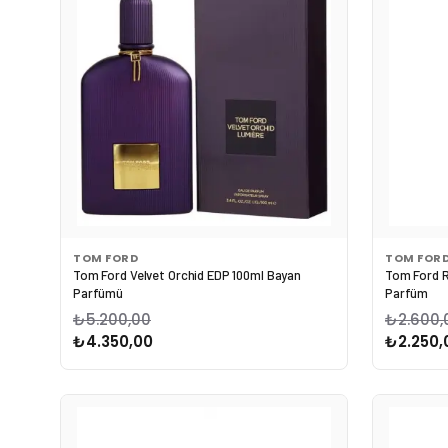
TOM FORD
TOM FOR
Tom Ford Velvet Orchid EDP 100ml Bayan
Tom Ford R
Parfümü
Parfüm
₺5.200,00
₺2.600,
₺4.350,00
₺2.250,