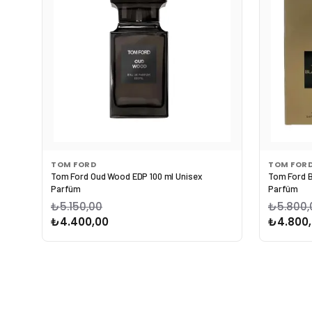
TOM FORD
TOM FOR
Tom Ford Oud Wood EDP 100 ml Unisex
Tom Ford B
Parfüm
Parfüm
₺5.150,00
₺5.800,
₺4.400,00
₺4.800