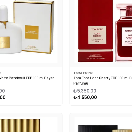
D
TOM FORD
hite Patchouli EDP 100 ml Bayan
Tom Ford Lost Cherry EDP 100 ml 
Parfümü
00
₺5.350,00
,00
₺4.550,00