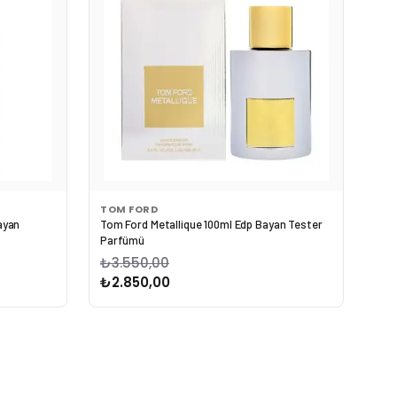
TOM FORD
ayan
Tom Ford Metallique 100ml Edp Bayan Tester
Parfümü
₺3.550,00
₺2.850,00