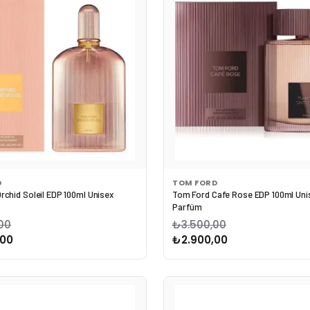
D
TOM FORD
rchid Soleil EDP 100ml Unisex
Tom Ford Cafe Rose EDP 100ml Uni
Parfüm
00
₺3.500,00
,00
₺2.900,00