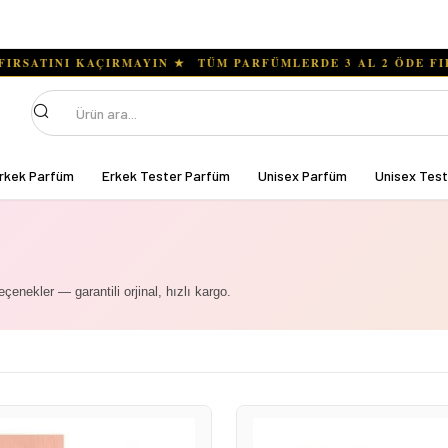
Ara
rkek Parfüm
Erkek Tester Parfüm
Unisex Parfüm
Unisex Tes
seçenekler — garantili orjinal, hızlı kargo.