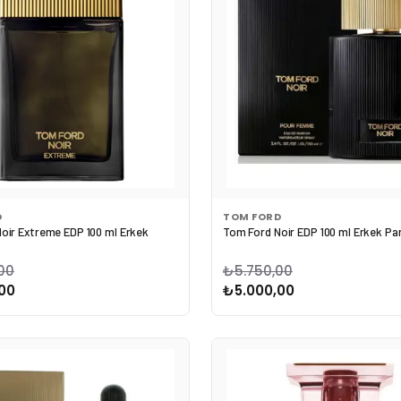
D
TOM FORD
oir Extreme EDP 100 ml Erkek
Tom Ford Noir EDP 100 ml Erkek P
00
₺5.750,00
00
₺5.000,00