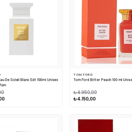
D
TOM FORD
au De Soleil Blanc Edt 100ml Unisex
Tom Ford Bitter Peach 100 ml Unis
rfüm
00
₺4.950,00
00
₺4.150,00