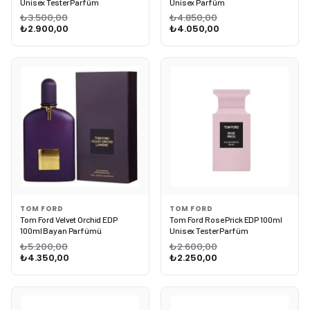
Unisex Tester Parfüm
Unisex Parfüm
₺3.500,00
₺4.850,00
₺2.900,00
₺4.050,00
TOM FORD
TOM FORD
Tom Ford Velvet Orchid EDP
Tom Ford Rose Prick EDP 100ml
100ml Bayan Parfümü
Unisex Tester Parfüm
₺5.200,00
₺2.600,00
₺4.350,00
₺2.250,00