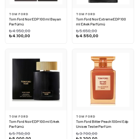
TOM FORD
TOM FORD
Tom Ford Noir EDP 100 ml Bayan
Tom Ford Noir Extreme EDP 100
Parfümü
ml Erkek Parfümü
₺4.950,00
₺5.650,00
₺4.100,00
₺4.550,00
TOM FORD
TOM FORD
Tom Ford Noir EDP 100 ml Erkek
Tom Ford Bitter Peach 100ml Edp
Parfümü
Unisex Tester Parfüm
₺5.750,00
₺3.700,00
₺5.000,00
₺3.200,00