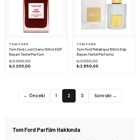
TOM FORD
TOM FORD
Tom Ford Lost Cherry 100ml EDP
Tom Ford Metallique 100ml Edp
Bayan Tester Parfüm
Bayan Tester Parfümü
₺2.600,00
₺3.550,00
₺2.200,00
₺2.850,00
← Önceki
1
2
3
Sonraki →
Tom Ford Parfüm Hakkında