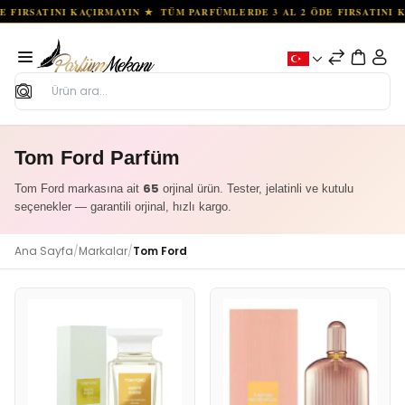
Ara
Tom Ford Parfüm
65
Tom Ford markasına ait
orjinal ürün. Tester, jelatinli ve kutulu
seçenekler — garantili orjinal, hızlı kargo.
Ana Sayfa
/
Markalar
/
Tom Ford