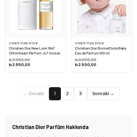
CHRISTIAN DIOR
CHRISTIAN DIOR
Christian Dior New Look 1947
Christian Dior Bonne Etoile Baby
125ml Kadın Parfüm JLT Unisex
Eau de Parfum 100 ml
₺3.050,00
₺3.000,00
₺2.550,00
₺2.500,00
← Önceki
1
2
3
Sonraki →
Christian Dior Parfüm Hakkında