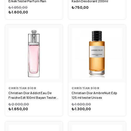
Erkek Tester Parfüm Man
Kadın Deodorant 200ml
₺1.850,00
₺750,00
₺1.600,00
CHRISTIAN DIOR
CHRISTIAN DIOR
Christian Dior Addict Eau De
Christian Dior Ambre Nuit Edp
Fraiche Edt 100ml Bayan Tester
125 ml tester Unisex
Parfüm Woman
₺2.000,00
₺1.600,00
₺1.650,00
₺1.300,00