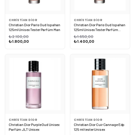
CHRISTIAN DIOR
CHRISTIAN DIOR
Christian Dior Paris Oud Ispahan
Christian Dior Paris Oud Ispahan
125ml Unisex Tester Parfüm Man
125ml Unisex Tester Parfüm
Unisex
₺2.100,00
₺1.650,00
₺1.800,00
₺1.400,00
CHRISTIAN DIOR
CHRISTIAN DIOR
Christian Dior Purple Oud Unisex
Christian Dior Cuir Cannage Edp
Parfüm JLT Unisex
125 ml tester Unisex