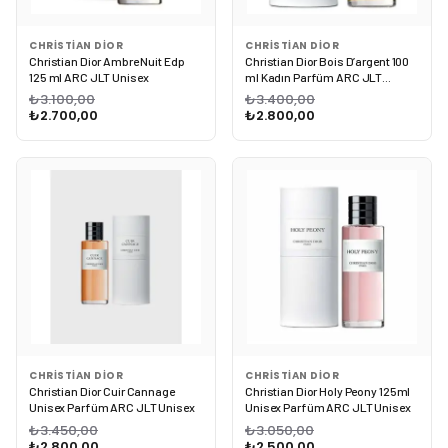
CHRISTIAN DIOR
CHRISTIAN DIOR
Christian Dior Ambre Nuit Edp
Christian Dior Bois D’argent 100
125 ml ARC JLT Unisex
ml Kadın Parfüm ARC JLT
Unisex
₺3.100,00
₺3.400,00
₺2.700,00
₺2.800,00
CHRISTIAN DIOR
CHRISTIAN DIOR
Christian Dior Cuir Cannage
Christian Dior Holy Peony 125ml
Unisex Parfüm ARC JLT Unisex
Unisex Parfüm ARC JLT Unisex
₺3.450,00
₺3.050,00
₺2.800,00
₺2.500,00