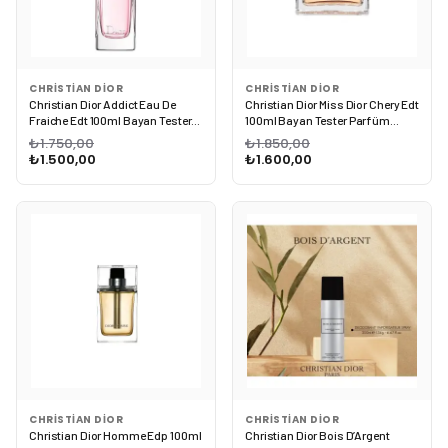
CHRISTIAN DIOR
CHRISTIAN DIOR
Christian Dior Addict Eau De
Christian Dior Miss Dior Chery Edt
Fraiche Edt 100ml Bayan Tester
100ml Bayan Tester Parfüm
Parfüm Woman
Woman
₺1.750,00
₺1.850,00
₺1.500,00
₺1.600,00
CHRISTIAN DIOR
CHRISTIAN DIOR
Christian Dior Homme Edp 100ml
Christian Dior Bois D’Argent